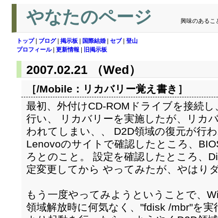
やなたのページ
興味のあるこ
トップ
|
ブログ
|
掲示板
|
国際結婚
|
セブ
|
登山
プロフィール
|
更新情報
|
旧掲示板
2007.02.21 （Wed）
［/Mobile：
リカバリー覚え書き
］
最初、外付けCD-ROMドライブを接続
行い、 リカバリーを実施したが、リカ
われてしまい、、 D2D領域の復元が行
Lenovoのサイトで確認したところ、BI
ろとのこと。 設定を確認したところ、Di
定変更してから やってみたが、やはり
もう一度やってみようということで、Wind
領域解放時に何気なく、"fdisk /mbr