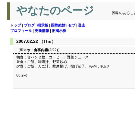
やなたのページ
興味のあるこ
トップ
|
ブログ
|
掲示板
|
国際結婚
|
セブ
|
登山
プロフィール
|
更新情報
|
旧掲示板
2007.02.22 （Thu）
［/Diary：
食事内容(2/22)
］
朝食：食パン２枚、コーヒー、野菜ジュース
昼食：ご飯、味噌汁、野菜炒め
夕食：ご飯、カニ汁、薩摩揚げ、揚げ茄子、もやしキムチ
68.2kg