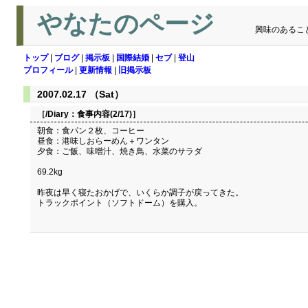
やなたのページ
興味のあるこ
トップ
|
ブログ
|
掲示板
|
国際結婚
|
セブ
|
登山
プロフィール
|
更新情報
|
旧掲示板
2007.02.17 （Sat）
［/Diary：
食事内容(2/17)
］
朝食：食パン２枚、コーヒー
昼食：港味しおらーめん＋ワンタン
夕食：ご飯、味噌汁、焼き鳥、水菜のサラダ
69.2kg
昨夜は早く寝たおかげで、いくらか調子が戻ってきた。
トラックポイント（ソフトドーム）を購入。