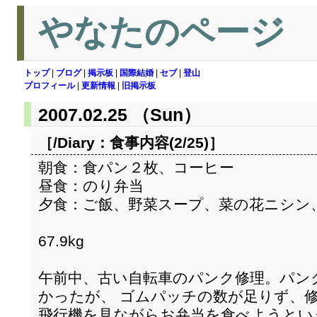
やなたのページ
トップ
|
ブログ
|
掲示板
|
国際結婚
|
セブ
|
登山
プロフィール
|
更新情報
|
旧掲示板
2007.02.25 （Sun）
［/Diary：
食事内容(2/25)
］
朝食：食パン２枚、コーヒー
昼食：のり弁当
夕食：ご飯、野菜スープ、菜の花ニシン
67.9kg
午前中、古い自転車のパンク修理。パン
かったが、 ゴムパッチの数が足りず、
飛行機を見ながらお弁当を食べようとい