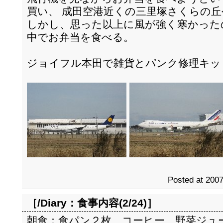
買い、 成田空港近くの三里塚さくらの
しかし、思った以上に風が強く寒かった
中でお弁当を食べる。
ジョイフル本田で雑貨とパンク修理キッ
Posted at 2007
［/Diary：
食事内容(2/24)
］
朝食：食パン２枚、コーヒー、野菜ジュ