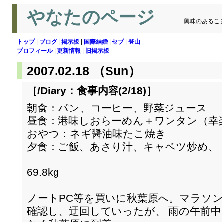
やなたのページ
興味のあるこ
トップ
|
ブログ
|
掲示板
|
国際結婚
|
セブ
|
登山
プロフィール
|
更新情報
|
旧掲示板
2007.02.18 （Sun）
［/Diary：
食事内容(2/18)
］
朝食：パン、コーヒー、野菜ジュース
昼食：港味しおらーめん＋ワンタン（幸
おやつ：ネギ醤油味たこ焼き
夕食：ご飯、あさり汁、キャベツ炒め、
69.8kg
ノートPC等を買いに秋葉原へ。マラソ
確認し、迂回していったが、 雨の午前