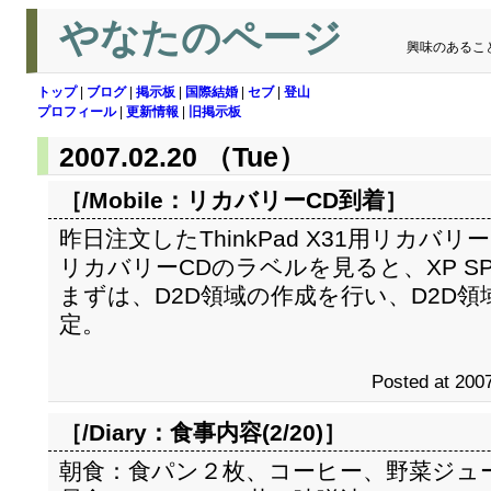
やなたのページ
興味のあるこ
トップ
|
ブログ
|
掲示板
|
国際結婚
|
セブ
|
登山
プロフィール
|
更新情報
|
旧掲示板
2007.02.20 （Tue）
［/Mobile：
リカバリーCD到着
］
昨日注文したThinkPad X31用リカバリ
リカバリーCDのラベルを見ると、XP S
まずは、D2D領域の作成を行い、D2D
定。
Posted at 2007
［/Diary：
食事内容(2/20)
］
朝食：食パン２枚、コーヒー、野菜ジュ