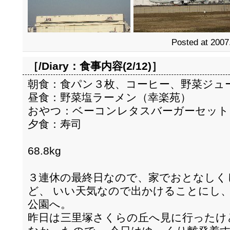
Posted at 2007
［/Diary：
食事内容(2/12)
］
朝食：食パン３枚、コーヒー、野菜ジュ
昼食：野菜塩ラーメン（幸楽苑）
おやつ：ベーコンレタスバーガーセット
夕食：寿司
68.8kg
３連休の最終日なので、家でおとなしく
ど、 いい天気なので出かけることにし
公園へ。
昨日は三里塚さくらの丘へ見に行ったけ