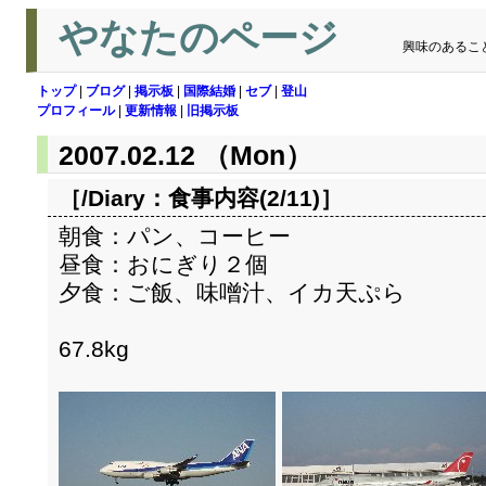
やなたのページ
興味のあるこ
トップ
|
ブログ
|
掲示板
|
国際結婚
|
セブ
|
登山
プロフィール
|
更新情報
|
旧掲示板
2007.02.12 （Mon）
［/Diary：
食事内容(2/11)
］
朝食：パン、コーヒー
昼食：おにぎり２個
夕食：ご飯、味噌汁、イカ天ぷら
67.8kg