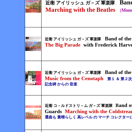
Band
近衛
アイリッシュ
ガ－ズ 軍楽隊
Marching with the Beatles
(
Mono
Band of the
近衛
アイリッシュ
ガ－ズ 軍楽隊
The Big Parade
with Frederick Harv
Band of the
近衛
アイリッシュ
ガ－ズ 軍楽隊
Music from the Cenotaph
第１ ＆ 第２
記念碑 からの 音楽
and o
B
近衛 コ－ルドストリ－ム ガ－ズ 軍楽隊
Guards
Marching with the Coldstre
選曲も 素晴らしく 高レベル の マーチ コレクターに