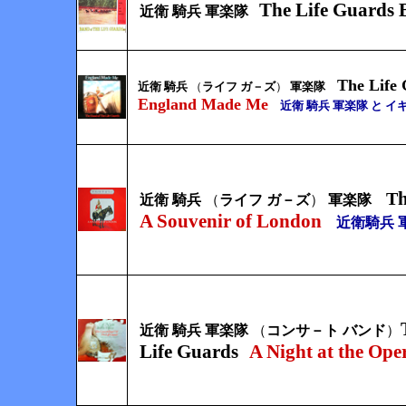
The Life Guards
近衛 騎兵 軍楽隊
The Life
近衛 騎兵
（
ライフ ガ－ズ
）
軍楽隊
England Made Me
近衛 騎兵 軍楽隊 と イ
T
近衛 騎兵
（
ライフ ガ－ズ
）
軍楽隊
A Souvenir of London
近衛騎兵 
近衛 騎兵 軍楽隊
（
コンサ－ト バンド
）
Life Guards
A Night at the Ope