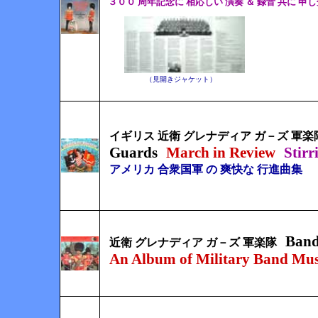
３００ 周年記念に 相応しい 演奏 ＆ 録音 共に 申
（見開きジャケット）
イギリス 近衛 グレナディア ガ－ズ 軍楽
Guards
March in Review
Stirr
アメリカ 合衆国軍 の 爽快な 行進曲集
Band
近衛 グレナディア ガ－ズ 軍楽隊
An Album of Military Band Mus