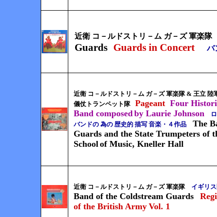
近衛 コ－ルドストリ－ム ガ－ズ 軍楽隊
Guards
Guards in Concert
バ
近衛 コ－ルドストリ－ム ガ－ズ 軍楽隊 & 王立 陸
Pageant
Four Histor
儀仗トランペット隊
Band composed
by Laurie Johnson
ロ－
The B
バンドの 為の 歴史的 描写 音楽・４作品
Guards and the State Trumpeters of t
School
of Music, Kneller Hall
近衛 コ－ルドストリ－ム ガ－ズ 軍楽隊
イギリス
Band of the Coldstream Guards
Reg
of the British Army
Vol. 1