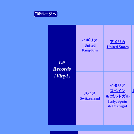
イギリス
アメリカ
United
United States
Kingdom
LP
Records
（
Vinyl
）
イタリア
スペイン
スイス
& ポルトガル
Switzerland
Italy, Spain
& Portugal