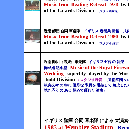
Music from Beating Retreat 1978
by 
of the Guards Division
（
スタジオ録音
）
近衛 師団 合同 軍楽隊
イギリス 近衛兵 帰営
（
式
Music from Beating Retreat 1980
by 
of the Guards Division
（
スタジオ 録音
）
近衛 師団
選抜
軍楽隊
イギリス王宮 の 音楽 
（
）
Music of the Royal Firew
御成婚 記念盤
Wedding
superbly played by the Mus
-hold Division
（
スタジオ録音
近衛師団 の
）
（
演奏技術 の 特に 優秀な 隊員を 選抜して 編成した
聴き応え の ある 極めて優れた 演奏
）
イギリス 陸軍 合同 軍楽隊 による 大
1983
Wembley Stadium
at
Reco