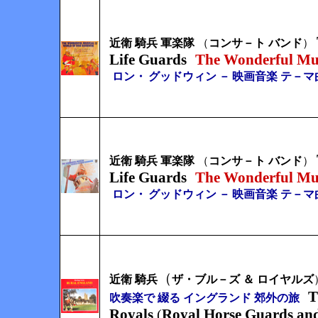
近衛 騎兵 軍楽隊
（
コンサ－ト バンド
）
Life Guards
The Wonderful Mu
ロン・
グッドウィン
－
映画音楽 テ－マ
近衛 騎兵 軍楽隊
（
コンサ－ト バンド
）
Life Guards
The Wonderful Mu
ロン・
グッドウィン
－
映画音楽 テ－マ
（
近衛 騎兵
ザ・ブル－ズ ＆ ロイヤルズ
T
吹奏楽で 綴る イングランド 郊外の旅
Royals
Royal Horse Guards and
(