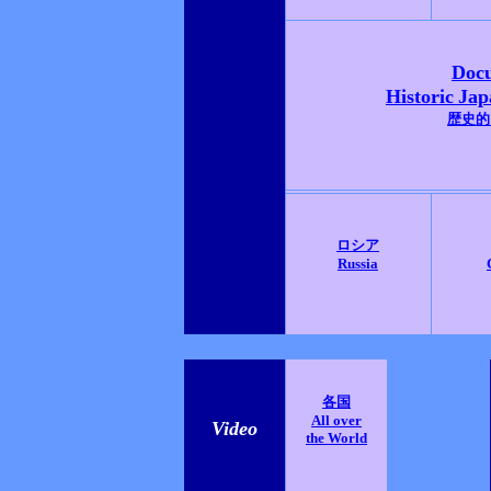
Doc
Historic
Jap
歴史的
ロシア
Russia
各国
All over
Video
the World