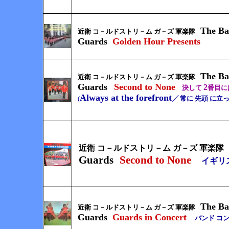
The Ba
近衛 コ－ルドストリ－ム ガ－ズ 軍楽隊
Guards
Golden Hour
Presents
The Ba
近衛 コ－ルドストリ－ム ガ－ズ 軍楽隊
Guards
Second to None
2
決して
番目に
Always at the forefront
／
(
常に 先頭 に立
近衛 コ－ルドストリ－ム ガ－ズ 軍楽隊
Guards
Second to None
イギリ
The Ba
近衛 コ－ルドストリ－ム ガ－ズ 軍楽隊
Guards
Guards in Concert
バンド コ