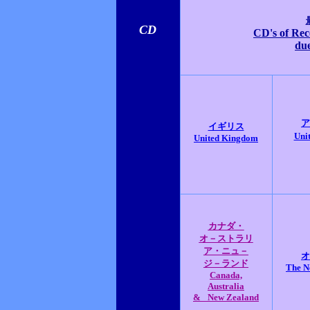
CD
CD's of Rec
due
ア
イギリス
Unit
United Kingdom
カナダ・
オ－ストラリ
ア・ニュ－
オ
ジ－ランド
The N
Canada,
Australia
&
New Zealand