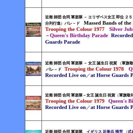
近衛 師団 合同 軍楽隊 － エリザベス女王 即位 ２５
Massed Bands of the
分列行進
）
パレ－ド
Trooping the Colour 1977
Silver Jub
Queen's Birthday Parade
Recorded
－
Guards Parade
近衛 師団 合同 軍楽隊 －
女王 誕生日 祝賀
（
軍旗敬
Trooping the Colour 1978
Q
パレ－ド
Recorded Live on
at Horse Guards 
／
近衛 師団 合同 軍楽隊
－
女王 誕生日 祝賀
（
軍旗敬
Trooping the Colour 1979
Queen's B
Recorded Live on
at Horse Guards 
／
近衛 師団 合同 軍楽隊
イギリス 近衛兵 帰営
（
式