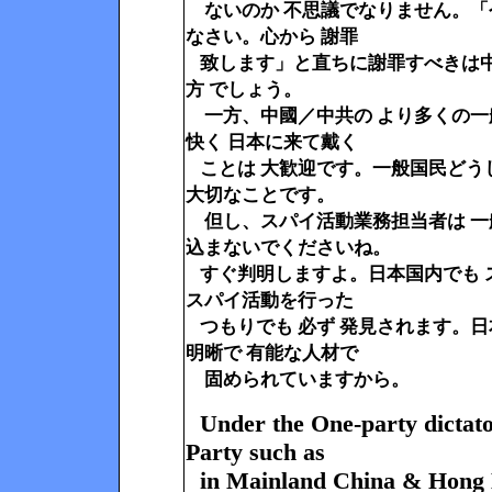
ないのか 不思議でなりません。「今
なさい。心から 謝罪
致します」と直ちに謝罪すべきは中
方 でしょう。
一方、中國／中共の より多くの一
快く 日本に来て戴く
ことは 大歓迎です。一般国民どう
大切なことです。
但し、スパイ活動業務担当者は 一
込まないでくださいね。
すぐ判明しますよ。日本国内でも 
スパイ活動を行った
つもりでも 必ず 発見されます。
明晰で 有能な人材で
固められていますから。
Under the One-party dictat
Party
such as
in Mainland China & Hong