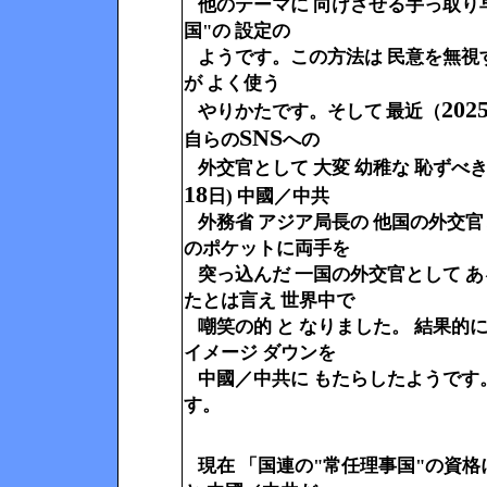
他のテーマに 向けさせる手っ取り
国"の 設定の
ようです。
この方法は 民意を
無視
が よく使う
202
やりかたです。
そして
最近（
SNS
自らの
への
外交官として 大変 幼稚な 恥ずべ
18
日) 中國／中共
外務省 アジア局長の 他国の外交官
のポケットに両手を
突っ込んだ 一国の外交官として あ
たとは言え 世界中で
嘲笑の的 と なりました。 結果的に
イメージ ダウンを
中國／中共に もたらしたようです。
す。
現在 「国連の"常任理事国"の資