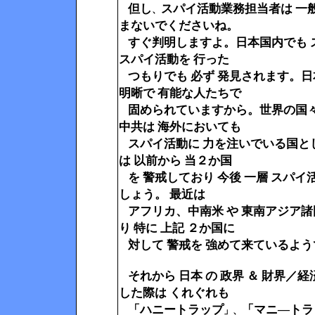
但し
スパイ活動業務担当者は 一
、
まないでくださいね。
すぐ判明しますよ。日本国内でも 
スパイ活動を 行った
つもりでも 必ず 発見されます。
明晰で 有能な人たちで
固められていますから。世界の国々の
中共は 海外においても
スパイ活動に 力を注いでいる国とし
は 以前から 当２か国
を 警戒しており 今後 一層 スパイ
しょう。 最近は
アフリカ、中南米 や 東南アジア諸
り 特に 上記 ２か国に
対して 警戒を 強めて来ているよ
それから 日本 の 政界 ＆ 財界／経
した際は くれぐれも
「ハニートラップ
「マニ―トラ
」、