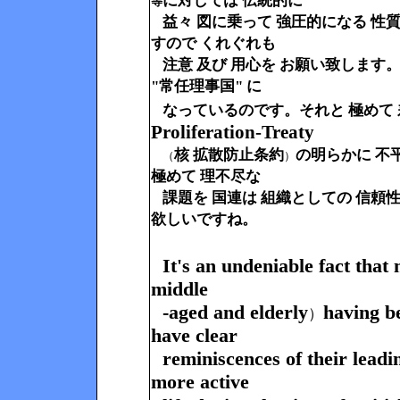
に対しては 伝統的に
等
益々 図に
乗
って 強圧的になる 性
すので くれぐれも
注意 及び 用心を お願い致します。
"常任理事国" に
なっているのです。それと 極めて
Proliferation-Treaty
核 拡散防止条約
の明らかに 不
（
）
極めて 理不尽な
課題を 国連は 組織としての 信頼
欲しいですね。
It's an undeniable fact tha
middle
-aged and elderly
having b
）
have clear
reminiscences
of their lead
more active