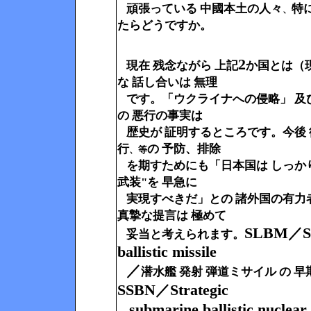
頑張っている 中國本土の人々
特
、
たらどうですか。
2
現在
残念ながら 上記
か国とは（
な 話し合いは 無理
です。「ウクライナへの侵略」 及
の 悪行の事実は
歴史が 証明するところです。今後 
行
の 予防、排除
、等
を期すためにも「日本国は しっか
武装"を 早急に
実現すべきだ」との 諸外国の有力
真摯な提言は 極めて
SLBM
S
／
妥当と考えられます。
ballistic missile
／
潜水艦 発射 弾道ミサイル の 
SSBN
Strategic
／
submarine ballistic nuclear