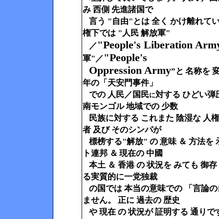
み 西側 先進諸国で
言う "自由"とは 全く かけ離れて
権下では
"人民 解放軍"
People's Liberation Arm
"
／
People's
"
軍"／
Oppression Army
”
と
名称を 
年の「天安門事件」
での 人民／国民
対する ひどい
弾
に
南モンゴル 地域での 少数
民族に対する これまた 陰湿な 人権
者 及び そのシンパが
標榜する"解放" の 意味 ＆ 方法
ト連邦 ＆
現在の 中國
本土 ＆ 香港 の 状況を みても 
る実質的に一党独裁
の国では 本当の意味での 「言論の
ません。 正に 過去の 歴史
や 現在 の 状況が 証明する 通り