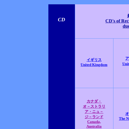
CD
CD's of Rec
due
ア
イギリス
Unit
United Kingdom
カナダ・
オ－ストラリ
ア・ニュ－
オ
ジ－ランド
The N
Canada,
Australia