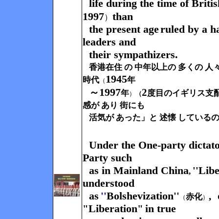
life
during the time
of Briti
1997
than
）
the present age
ruled by a 
leaders
and
their sympathizers.
香港在住 の 中年以上の 多くの 人
1945
時代
年
（
1997
～
2
年
度目のイギリス
支
）
（
感が あり 街にも
活気が あった」と 述懐 している
Under the One-party dictat
Party
such
as in Mainland China
Libe
''
,
understood
as
Bolshevization
''
''
,
赤化
（
）
Liberation
in true
"
"