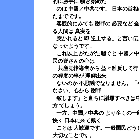
的に勝手に 騒ぎ始めた
のは 中國／中共です。 日本の首相
たまでです。
客観的にみても 謝罪の 必要など 
る人間は 真実を
突かれると 即 逆上する」と言い伝
なったようです。
これ以上 がたがた 騒ぐと 中國／中
民の皆さんの心は
共産党指導者から 益々離反して行
の程度の事が 理解出来
ないのか 不思議でなりません。
「
なさい。心から 謝罪
致します」と直ちに謝罪すべきは中
方 でしょう。
一方、中國
／
中共の より多くの一
快く 日本に来て戴く
ことは 大歓迎です。一般国民どう
大切なことです。