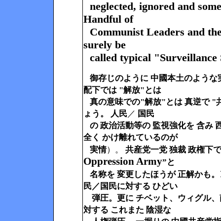
neglected, ignored and som
Handful
of
Communist Leaders and thei
surely be
called typical "Surveillance
御存じのように 中國本土のような
配下では
"解放"とは
真の意味での"解放"とは 真逆で 
ょう。 人民
／
国民
の 政治活動等
の 監視強化を 含み 
全く かけ離れているのが
実情
）。
共産党一党 独裁 政権下で
Oppression Army
”
と
名称を 変更したほうが 正解かも。
民／国民
に対する ひどい
弾圧。更に チベット、ウィグル、
対する これまた 陰湿な