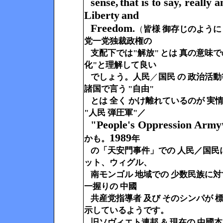
sense,
that is to say, really 
Liberty
and
Freedom
.
（
皆様 御存じのように
党一党独裁政権の
支配下では
"解放"
とは
真の意味で
化"と理解して良い
でしょう。人民
／
国民 の 政治活動
諸国で言う
"自由"
とは 全く かけ
離れているのが 実
"人民 弾圧軍"／
People's Oppression Army
"
1989
かも。
年
の「天安門事件」での 人民／国民
ット、ウィグル、
南モンゴル 地域
での 少数民族に対
一握りの 中國
共産党指導者 及び そのシンパが
標
示しているようです。
旧ソヴィエト連邦
＆
現在の 中國本