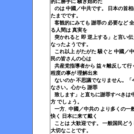
的に勝手に 騒ぎ始めた
のは 中國／中共です。 日本の首相
たまでです。
客観的にみても 謝罪の 必要など 
る人間は 真実を
突かれると 即 逆上する」と言い伝
なったようです。
これ以上 がたがた 騒ぐと 中國／中
民の皆さんの心は
共産党指導者から 益々離反して行
程度の事が 理解出来
ないのか 不思議でなりません。
「
なさい。心から 謝罪
致します」と直ちに謝罪すべきは中
方 でしょう。
一方
中國／中共の より多くの一
、
快く 日本に来て戴く
ことは 大歓迎です。
一般国民どう
大切なことです。