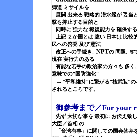
-
弾道 ミサイルを
展開 出来る 戦略的 潜水艦が 妥
撃を抑止する目的と
同時に 強力な 報復能力を 確保する
上記 ２か国とは 違い 日本は 比較的
民への啓発 及び 憲法
NPT
改正への手続き
の 問題
、
、等
現在 実行力のある
有能な若手の政治家の方々も 多く
意味での"国防強化"
→
"平和維持"に繋がる"核武装"の
されるところです。
御参考まで／
For your r
先ず 大切な事を 最初に お伝え致
大臣／首相 の
「台湾有事」に関しての国会答弁を