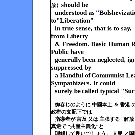
should be
放）
understood as
Bolshevizati
''
to
"Liberation"
in true sense, that is to say,
from Liberty
& Freedom.
Basic Human Ri
Public have
generally
been neglected, i
suppressed by
a Handful
of
Communist Lea
Sympathizers. It could
surely be
called typical "Sur
御存じのように 中國本土 ＆ 香港 
政権の支配下では
指導者が 言及 又は 主張する "解
真逆で "共産主義化"と
理解して良いでしょう。 人民
／国