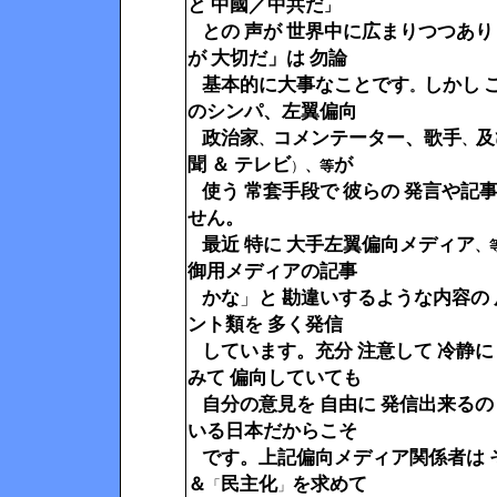
と 中國／中共だ
」
との 声が 世界中に広まりつつあ
が 大切だ」は 勿論
基本的に大事なことです
しかし
。
のシンパ、左翼偏向
政治家
コメンテーター、
歌手
及
、
、
聞 ＆ テレビ
が
）
、等
使う 常套手段で 彼らの 発言や記
せん。
最近 特に 大手左翼偏向メディア
、
御用メディアの記事
かな
」
と 勘違いするような内容の 
ント類を 多く発信
しています。充分 注意して 冷静に
みて 偏向していても
自分の意見を 自由に 発信出来るの
いる日本だからこそ
です。上記偏向メディア関係者は 
＆
民主化
を求めて
「
」