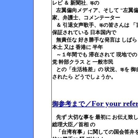
レビ ＆ 新聞社
の
、等
左翼偏向メディア、そして "左翼偏
家、弁護士、
コメンテーター
＆ 引退女声歌手、
の皆さんは 
等
保証されている 日本国内で
無責任な 好き勝手な発言は しばら
本土 又は 香港に 半年
～１年間でも 滞在されて 現地で
党 幹部クラス と 一般市民
との「生活格差」の 状況、
を 御
等
されたら どうでしょうか。
For your refe
御参考まで／
先ず 大切な事を 最初に お伝え致
総理大臣／首相 の
「台湾有事」に関しての国会答弁を