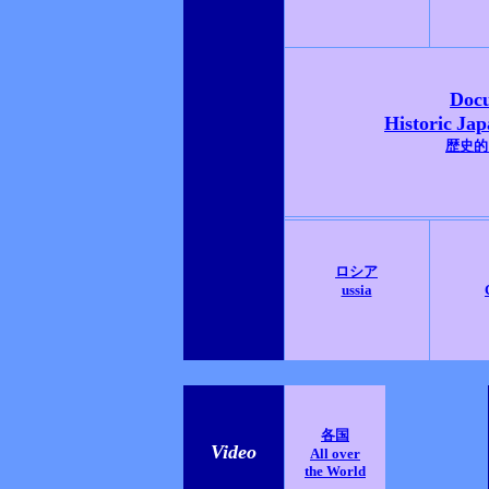
Doc
Historic
Jap
歴史的
ロシア
ussia
各国
Video
All over
the World