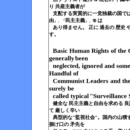
り
共産主義者が
支配する実質的に一党独裁の国では
由
民主主義
は
」、「
」、等
あり得ません。 正に 過去の 歴史 や
す。
Basic Human Rights of the 
generally
been
neglected,
ignored and some
Handful
of
Communist Leaders and
the
surely be
called typical
"
Surveillance 
健全な 民主主義と自由を
求める 良
て 厳しく辛い
典型的な
"監視社会"。
国内の山積
捌け口の 矛先を