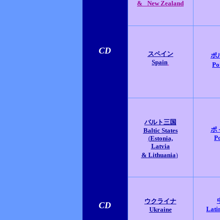
&
New Zealand
CD
スペイン
ポ
Spain
Po
バルト三国
ポ
Baltic States
P
(
Estonia,
Latvia
& Lithuania
)
ウクライナ
CD
Lati
Ukraine