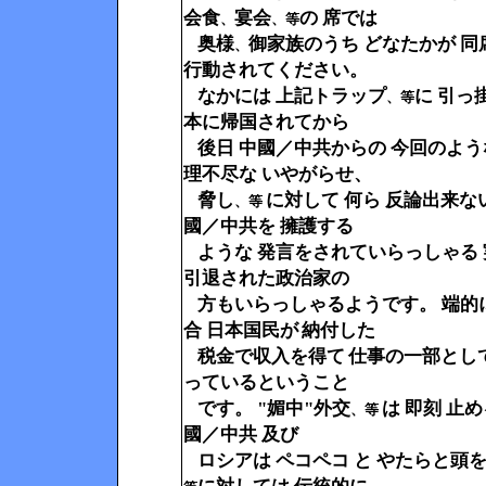
会食
宴会
の 席では
、
、等
奥様
御家族のうち どなたかが 
、
行動されてください。
なかには 上記トラップ
に 引っ
、等
本に帰国されてから
後日 中國／中共からの 今回のよう
理不尽な いやがらせ、
脅し
に対して 何ら 反論出来な
、等
國／中共を 擁護する
ような 発言をされていらっしゃる 
引退された政治家の
方もいらっしゃるようです。 端的
合 日本国民が
納付した
税金で収入を得て
仕事の一部とし
っているということ
です。 "媚中"外交
は 即刻 止
、等
國／中共 及び
ロシアは ペコペコ と やたらと頭