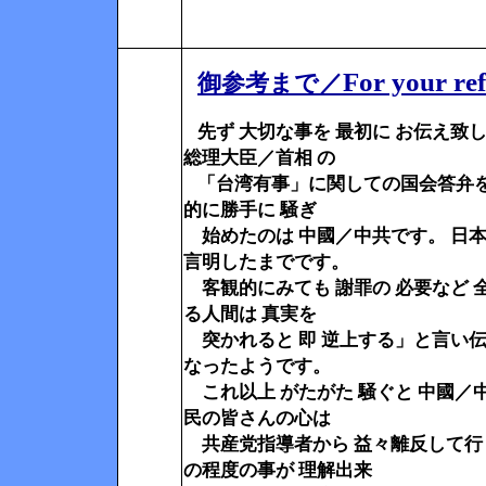
For your ref
御参考まで／
先ず 大切な事を 最初に お伝え致
総理大臣／首相 の
「台湾有事」に関しての国会答弁を
的に勝手に 騒ぎ
始めたのは 中國／中共です。 日本
言明したまでです。
客観的にみても 謝罪の 必要など 
る人間は 真実を
突かれると 即 逆上する」と言い伝
なったようです。
これ以上 がたがた 騒ぐと 中國／中
民の皆さんの心は
共産党指導者から 益々離反して行
の程度の事が 理解出来