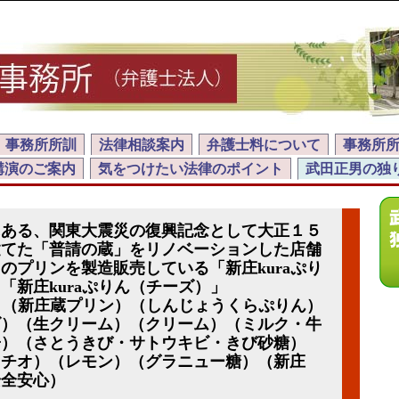
事務所所訓
法律相談案内
弁護士料について
事務所
講演のご案内
気をつけたい法律のポイント
武田正男の独
にある、関東大震災の復興記念として大正１５
建てた「普請の蔵」をリノベーションした店舗
のプリンを製造販売している「新庄kuraぷり
「新庄kuraぷりん（チーズ）」
ん）（新庄蔵プリン）（しんじょうくらぷりん）
ズ）（生クリーム）（クリーム）（ミルク・牛
子）（さとうきび・サトウキビ・きび砂糖）
タチオ）（レモン）（グラニュー糖）（新庄
安全安心）