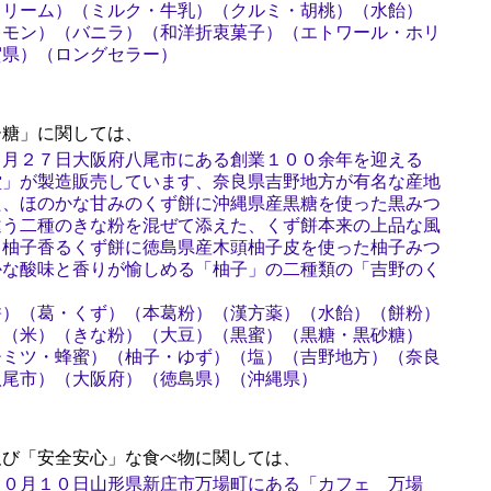
クリーム）（ミルク・牛乳）（クルミ・胡桃）（水飴）
レモン）（バニラ）（和洋折衷菓子）（エトワール・ホリ
賀県）（ロングセラー）
糖」に関しては、
７月２７日大阪府八尾市にある創業１００余年を迎える
堂」が製造販売しています、奈良県吉野地方が有名な産地
た、ほのかな甘みのくず餅に沖縄県産黒糖を使った黒みつ
違う二種のきな粉を混ぜて添えた、くず餅本来の上品な風
、柚子香るくず餅に徳島県産木頭柚子皮を使った柚子みつ
かな酸味と香りが愉しめる「柚子」の二種類の「吉野のく
餅）（葛・くず）（本葛粉）（漢方薬）（水飴）（餅粉）
）（米）（きな粉）（大豆）（黒蜜）（黒糖・黒砂糖）
チミツ・蜂蜜）（柚子・ゆず）（塩）（吉野地方）（奈良
八尾市）（大阪府）（徳島県）（沖縄県）
び「安全安心」な食べ物に関しては、
１０月１０日山形県新庄市万場町にある「カフェ 万場