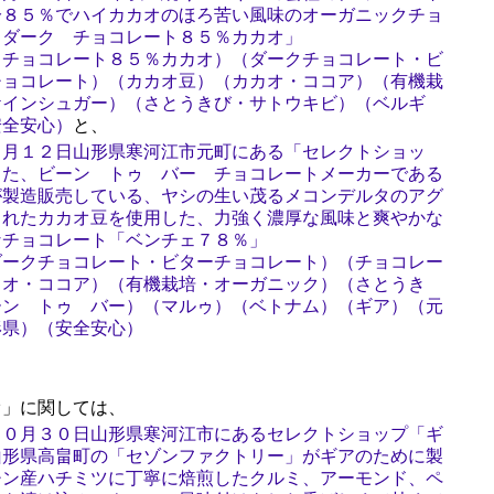
分８５％でハイカカオのほろ苦い風味のオーガニックチョ
 ダーク チョコレート８５％カカオ」
 チョコレート８５％カカオ）（ダークチョコレート・ビ
チョコレート）（カカオ豆）（カカオ・ココア）（有機栽
ケインシュガー）（さとうきび・サトウキビ）（ベルギ
安全安心）
と、
６月１２日山形県寒河江市元町にある「セレクトショッ
した、ビーン トゥ バー チョコレートメーカーである
が製造販売している、ヤシの生い茂るメコンデルタのアグ
られたカカオ豆を使用した、力強く濃厚な風味と爽やかな
なチョコレート「ベンチェ７８％」
ダークチョコレート・ビターチョコレート）（チョコレー
カオ・ココア）（有機栽培・オーガニック）（さとうき
ーン トゥ バー）（マルゥ）（ベトナム）（ギア）（元
形県）（安全安心）
」に関しては、
１０月３０日山形県寒河江市にあるセレクトショップ「ギ
山形県高畠町の「セゾンファクトリー」がギアのために製
チン産ハチミツに丁寧に焙煎したクルミ、アーモンド、ペ