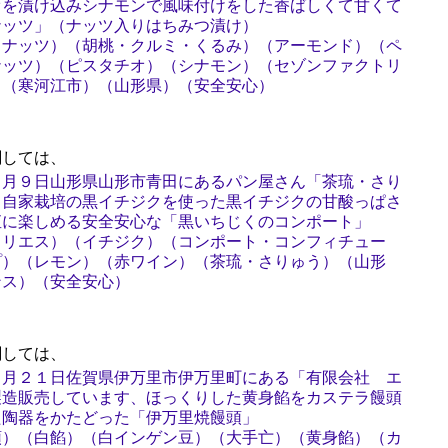
オを漬け込みシナモンで風味付けをした香ばしくて甘くて
ナッツ」（ナッツ入りはちみつ漬け）
（ナッツ）（胡桃・クルミ・くるみ）（アーモンド）（ペ
ナッツ）（ピスタチオ）（シナモン）（セゾンファクトリ
）（寒河江市）（山形県）（安全安心）
しては、
８月９日山形県山形市青田にあるパン屋さん「茶琉・さり
、自家栽培の黒イチジクを使った黒イチジクの甘酸っぱさ
直に楽しめる安全安心な「黒いちじくのコンポート」
ソリエス）（イチジク）（コンポート・コンフィチュー
プ）（レモン）（赤ワイン）（茶琉・さりゅう）（山形
ンス）（安全安心）
しては、
７月２１日佐賀県伊万里市伊万里町にある「有限会社 エ
製造販売しています、ほっくりした黄身餡をカステラ饅頭
た陶器をかたどった「伊万里焼饅頭」
頭）（白餡）（白インゲン豆）（大手亡）（黄身餡）（カ