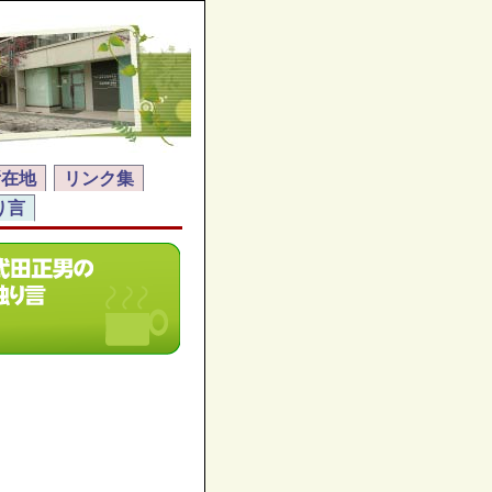
所在地
リンク集
り言