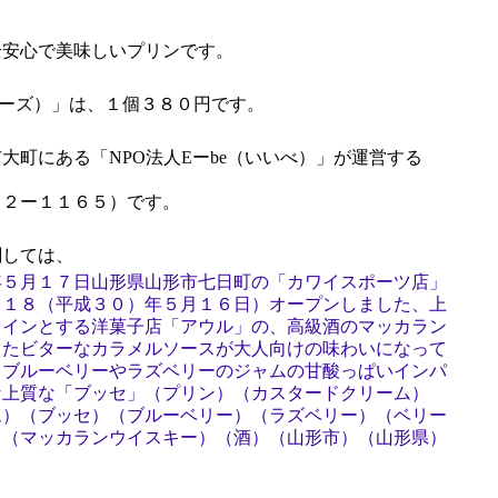
安心で美味しいプリンです。
チーズ）」は、１個３８０円です。
町にある「NPO法人Eーbe（いいべ）」が運営する
３２ー１１６５）です。
しては、
年５月１７日山形県山形市七日町の「カワイスポーツ店」
０１８（平成３０）年５月１６日）オープンしました、上
メインとする洋菓子店「アウル」の、高級酒のマッカラン
したビターなカラメルソースが大人向けの味わいになって
、ブルーベリーやラズベリーのジャムの甘酸っぱいインパ
な上質な「ブッセ」（プリン）（カスタードクリーム）
ム）（ブッセ）（ブルーベリー）（ラズベリー）（ベリー
）（マッカランウイスキー）（酒）（山形市）（山形県）
）