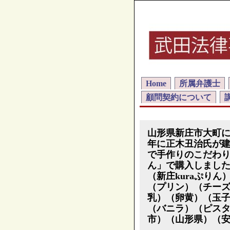
Home
所属弁護士
顧問契約について
山形県新庄市大町
年に正木丑治氏が
で手作りのこだわり
ん」で購入しました
（新庄kuraぷり
（プリン）（チー
乳）（卵黄）（玉
（バニラ）（ピス
市）（山形県）（