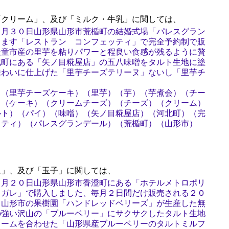
クリーム」、及び「ミルク・牛乳」に関しては、
９月３０日山形県山形市荒楯町の結婚式場「パレスグラン
ります「レストラン コンフェッティ」で完全予約制で販
天童市産の里芋を粘りパワーと程良い食感が残るように贅
北町にある「矢ノ目糀屋店」の五八味噌をタルト生地に塗
味わいに仕上げた「里芋チーズテリーヌ」ないし「里芋チ
）（里芋チーズケーキ）（里芋）（芋）（芋煮会）（チー
）（ケーキ）（クリームチーズ）（チーズ）（クリーム）
ルト）（パイ）（味噌）（矢ノ目糀屋店）（河北町）（完
ッティ）（パレスグランデール）（荒楯町）（山形市）
」、及び「玉子」に関しては、
９月２０日山形県山形市香澄町にある「ホテルメトロポリ
・ガレ」で購入しました、毎月２日間だけ販売される２０
、山形市の果樹園「ハンドレッドベリーズ」が生産した無
の強い沢山の「ブルーベリー」にサクサクしたタルト生地
リームを合わせた「山形県産ブルーベリーのタルトミルフ