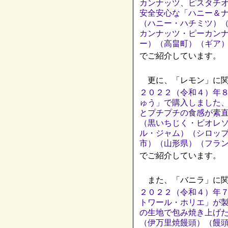
カンナッツ、ピスタチ
安全安心な「ハニー＆
（ハニー・ハチミツ）
カンナッツ・ピーカン
ー）（高畠町）（ギア
でご紹介しています。
更に、「レモン」に関
２０２２（令和４）年
ゅう」で購入しました
とプチプチの食感が素
（黒いちじく・ビオレ
ル・ジャム）（シロッ
市）（山形県）（フラ
でご紹介しています。
また、「バニラ」に関
２０２２（令和４）年
トワール・ホリエ」が
の生地で包み焼き上げ
（伊万里焼饅頭）（饅