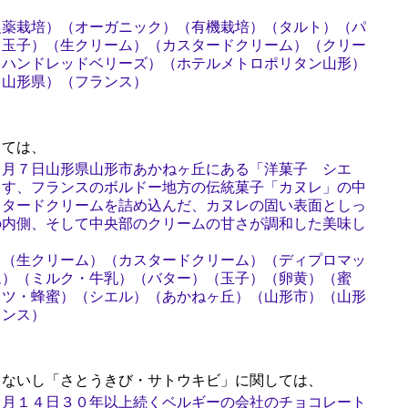
農薬栽培）（オーガニック）（有機栽培）（タルト）（パ
（玉子）（生クリーム）（カスタードクリーム）（クリー
（ハンドレッドベリーズ）（ホテルメトロポリタン山形）
（山形県）（フランス）
ては、
６月７日山形県山形市あかねヶ丘にある「洋菓子 シエ
ます、フランスのボルドー地方の伝統菓子「カヌレ」の中
スタードクリームを詰め込んだ、カヌレの固い表面としっ
の内側、そして中央部のクリームの甘さが調和した美味し
）（生クリーム）（カスタードクリーム）（ディプロマッ
ム）（ミルク・牛乳）（バター）（玉子）（卵黄）（蜜
ミツ・蜂蜜）（シエル）（あかねヶ丘）（山形市）（山形
ランス）
ないし「さとうきび・サトウキビ」に関しては、
６月１４日３０年以上続くベルギーの会社のチョコレート