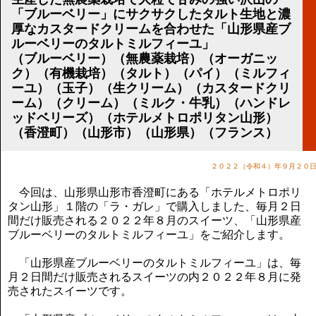
講演のご案内
「ブルーベリー」にサクサクしたタルト生地と濃
気をつけたい法律のポイント
厚なカスタードクリームを合わせた「山形県産ブ
武田正男の独り言
ルーベリーのタルトミルフィーユ」
（ブルーベリー）（無農薬栽培）（オーガニッ
ク）（有機栽培）（タルト）（パイ）（ミルフィ
ーユ）（玉子）（生クリーム）（カスタードクリ
ーム）（クリーム）（ミルク・牛乳）（ハンドレ
ッドベリーズ）（ホテルメトロポリタン山形）
（香澄町）（山形市）（山形県）（フランス）
２０２２（令和４）年９月２０
今回は、山形県山形市香澄町にある「ホテルメトロポリ
タン山形」１階の「ラ・ガレ」で購入しました、毎月２日
間だけ販売される２０２２年８月のスイーツ、「山形県産
ブルーベリーのタルトミルフィーユ」をご紹介します。
「山形県産ブルーベリーのタルトミルフィーユ」は、毎
月２日間だけ販売されるスイーツの内２０２２年８月に発
売されたスイーツです。