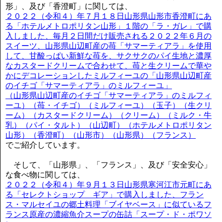
形」、及び「香澄町」に関しては、
２０２２（令和４）年７月１８日山形県山形市香澄町にあ
る「ホテルメトロポリタン山形」１階の「ラ・ガレ」で購
入しました、毎月２日間だけ販売される２０２２年６月の
スイーツ、山形県山辺町産の苺「サマーティアラ」を使用
して、甘酸っぱい新鮮な苺を、サクサクのパイ生地と濃厚
なカスタードクリームで合わせて、苺と生クリームで華や
かにデコレーションしたミルフィーユの「山形県山辺町産
のイチゴ「サマーティアラ」のミルフィーユ」
（山形県山辺町産のイチゴ「サマーティアラ」のミルフィ
ーユ）（苺・イチゴ）（ミルフィーユ）（玉子）（生クリ
ーム）（カスタードクリーム）（クリーム）（ミルク・牛
乳）（パイ・タルト）（山辺町）（ホテルメトロポリタン
山形）（香澄町）（山形市）（山形県）（フランス）
でご紹介しています。
そして、「山形県」、「フランス」、及び「安全安心」
な食べ物に関しては、
２０２２（令和４）年９月１３日山形県寒河江市元町にあ
る「セレクトショップ ギア」で購入しました、フラン
ス・マルセイユの郷土料理「ブイヤベース」に似ているフ
ランス原産の濃縮魚介スープの缶詰「スープ・ド・ポワソ