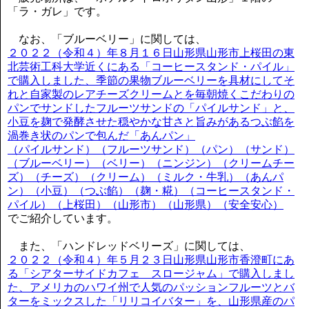
「ラ・ガレ」です。
なお、「ブルーベリー」に関しては、
２０２２（令和４）年８月１６日山形県山形市上桜田の東
北芸術工科大学近くにある「コーヒースタンド・パイル」
で購入しました、季節の果物ブルーベリーを具材にしてそ
れと自家製のレアチーズクリームとを毎朝焼くこだわりの
パンでサンドしたフルーツサンドの「パイルサンド」と、
小豆を麹で発酵させた穏やかな甘さと旨みがあるつぶ餡を
渦巻き状のパンで包んだ「あんパン」
（パイルサンド）（フルーツサンド）（パン）（サンド）
（ブルーベリー）（ベリー）（ニンジン）（クリームチー
ズ）（チーズ）（クリーム）（ミルク・牛乳）（あんパ
ン）（小豆）（つぶ餡）（麹・糀）（コーヒースタンド・
パイル）（上桜田）（山形市）（山形県）（安全安心）
でご紹介しています。
また、「ハンドレッドベリーズ」に関しては、
２０２２（令和４）年５月２３日山形県山形市香澄町にあ
る「シアターサイドカフェ スロージャム」で購入しまし
た、アメリカのハワイ州で人気のパッションフルーツとバ
ターをミックスした「リリコイバター」を、山形県産のパ