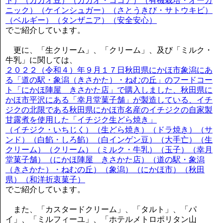
ト）（カカオ豆）（カカオ・ココア）（有機栽培・オーガ
ニック）（ケインシュガー）（さとうきび・サトウキビ）
（ベルギー）（タンザニア）（安全安心）
でご紹介しています。
更に、「生クリーム」、「クリーム」、及び「ミルク・
牛乳」に関しては、
２０２２（令和４）年９月１７日秋田県にかほ市象潟にあ
る「道の駅・象潟（きさかた）・ねむの丘」のフードコー
ト「にかほ陣屋 きさかた店」で購入しました、秋田県に
かほ市平沢にある「幸月堂菓子舗」が製造している、イチ
ジクの北限である秋田県にかほ市名産のイチジクの自家製
甘露煮を使用した「イチジク生どら焼き」
（イチジク・いちじく）（生どら焼き）（ドラ焼き）（サ
ンド）（白餡・しろ餡）（白インゲン豆）（大手亡）（生
クリーム）（クリーム）（ミルク・牛乳）（玉子）（幸月
堂菓子舗）（にかほ陣屋 きさかた店）（道の駅・象潟
（きさかた）・ねむの丘）（象潟）（にかほ市）（秋田
県）（和洋折衷菓子）
でご紹介しています。
また、「カスタードクリーム」、「タルト」、「パ
イ」、「ミルフィーユ」、「ホテルメトロポリタン山