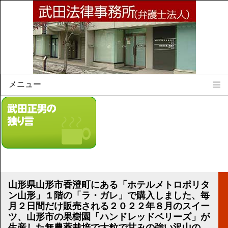
メニュー
Home
所属弁護士
事務所所訓
法律相談案内
弁護士料について
事務所所在地
山形県山形市香澄町にある「ホテルメトロポリタ
リンク集
ン山形」１階の「ラ・ガレ」で購入しました、毎
月２日間だけ販売される２０２２年８月のスイー
顧問契約について
ツ、山形市の果樹園「ハンドレッドベリーズ」が
生産した無農薬栽培で大粒で甘みの強い沢山の