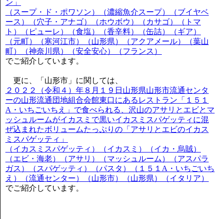
ン」
（スープ・ド・ポワソン）（濃縮魚介スープ）（ブイヤベ
ース）（穴子・アナゴ）（ホウボウ）（カサゴ）（トマ
ト）（ピューレ）（食塩）（香辛料）（缶詰）（ギア）
（元町）（寒河江市）（山形県）（アクアメール）（葉山
町）（神奈川県）（安全安心）（フランス）
でご紹介しています。
更に、「山形市」に関しては、
２０２２（令和４）年８月１９日山形県山形市流通センタ
ーの山形流通団地組合会館東口にあるレストラン「１５１
A・いちごいちえ」で食べられる、沢山のアサリとエビとマ
ッシュルームがイカスミで黒いイカスミスパゲッティに混
ぜ込まれたボリュームたっぷりの「アサリとエビのイカス
ミスパゲッティ」
（イカスミスパゲッティ）（イカスミ）（イカ・烏賊）
（エビ・海老）（アサリ）（マッシュルーム）（アスパラ
ガス）（スパゲッティ）（パスタ）（１５１A・いちごいち
え）（流通センター）（山形市）（山形県）（イタリア）
でご紹介しています。