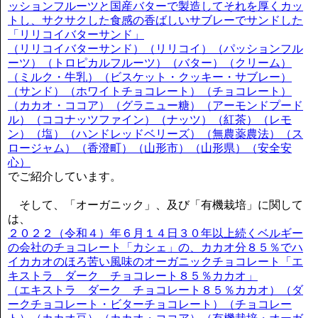
ッションフルーツと国産バターで製造してそれを厚くカッ
トし、サクサクした食感の香ばしいサブレーでサンドした
「リリコイバターサンド」
（リリコイバターサンド）（リリコイ）（パッションフル
ーツ）（トロピカルフルーツ）（バター）（クリーム）
（ミルク・牛乳）（ビスケット・クッキー・サブレー）
（サンド）（ホワイトチョコレート）（チョコレート）
（カカオ・ココア）（グラニュー糖）（アーモンドプード
ル）（ココナッツファイン）（ナッツ）（紅茶）（レモ
ン）（塩）（ハンドレッドベリーズ）（無農薬農法）（ス
ロージャム）（香澄町）（山形市）（山形県）（安全安
心）
でご紹介しています。
そして、「オーガニック」、及び「有機栽培」に関して
は、
２０２２（令和４）年６月１４日３０年以上続くベルギー
の会社のチョコレート「カシェ」の、カカオ分８５％でハ
イカカオのほろ苦い風味のオーガニックチョコレート「エ
キストラ ダーク チョコレート８５％カカオ」
（エキストラ ダーク チョコレート８５％カカオ）（ダ
ークチョコレート・ビターチョコレート）（チョコレー