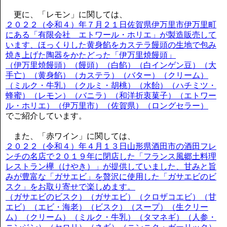
更に、「レモン」に関しては、
２０２２（令和４）年７月２１日佐賀県伊万里市伊万里町
にある「有限会社 エトワール・ホリエ」が製造販売して
います、ほっくりした黄身餡をカステラ饅頭の生地で包み
焼き上げた陶器をかたどった「伊万里焼饅頭」
（伊万里焼饅頭）（饅頭）（白餡）（白インゲン豆）（大
手亡）（黄身餡）（カステラ）（バター）（クリーム）
（ミルク・牛乳）（クルミ・胡桃）（水飴）（ハチミツ・
蜂蜜）（レモン）（バニラ）（和洋折衷菓子）（エトワー
ル・ホリエ）（伊万里市）（佐賀県）（ロングセラー）
でご紹介しています。
また、「赤ワイン」に関しては、
２０２２（令和４）年４月１３日山形県酒田市の酒田フレ
ンチの名店で２０１９年に閉店した「フランス風郷土料理
レストラン欅（けやき）」が提供していました、甘みと旨
みが豊富な「ガサエビ」を贅沢に使用した「ガサエビのビ
スク」をお取り寄せで楽しめます。
（ガサエビのビスク）（ガサエビ）（クロザコエビ）（甘
エビ）（エビ・海老）（ビスク）（スープ）（生クリー
ム）（クリーム）（ミルク・牛乳）（タマネギ）（人参・