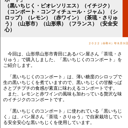
講演のご案内
（黒いちじく・ビオレソリエス）（イチジク）
気をつけたい法律のポイント
（コンポート・コンフィチュール・ジャム）（シ
武田正男の独り言
ロップ）（レモン）（赤ワイン）（茶琉・さりゅ
う）（山形市）（山形県）（フランス）（安全安
心）
２０２２（令和４）年８月９
今回は、山形県山形市青田にあるパン屋さん「茶琉・さ
りゅう」で購入しました、「黒いちじくのコンポート」を
ご紹介します。
「黒いちじくのコンポート」は、薄い糖度のシロップで
生の黒いちじくを煮ていますので、黒いちじくの甘酸っぱ
さとプチプチの食感が素直に味わえるコンポートです。
また、レモンと赤ワインの風味も加わっている贅沢な味
のイチジクのコンポートです。
「黒いちじくのコンポート」に使われている「黒いちじ
く」は、パン屋さん「茶琉・さりゅう」で自家栽培してい
る安全安心な黒いちじくを使用しています。