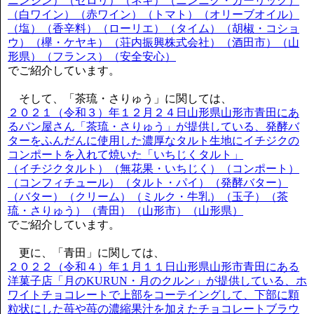
ニンジン）（セロリ）（ネギ）（ニンニク・ガーリック）
（白ワイン）（赤ワイン）（トマト）（オリーブオイル）
（塩）（香辛料）（ローリエ）（タイム）（胡椒・コショ
ウ）（欅・ケヤキ）（荘内振興株式会社）（酒田市）（山
形県）（フランス）（安全安心）
でご紹介しています。
そして、「茶琉・さりゅう」に関しては、
２０２１（令和３）年１２月２４日山形県山形市青田にあ
るパン屋さん「茶琉・さりゅう」が提供している、発酵バ
ターをふんだんに使用した濃厚なタルト生地にイチジクの
コンポートを入れて焼いた「いちじくタルト」
（イチジクタルト）（無花果・いちじく）（コンポート）
（コンフィチュール）（タルト・パイ）（発酵バター）
（バター）（クリーム）（ミルク・牛乳）（玉子）（茶
琉・さりゅう）（青田）（山形市）（山形県）
でご紹介しています。
更に、「青田」に関しては、
２０２２（令和４）年１月１１日山形県山形市青田にある
洋菓子店「月のKURUN・月のクルン」が提供している、ホ
ワイトチョコレートで上部をコーテイングして、下部に顆
粒状にした苺や苺の濃縮果汁を加えたチョコレートブラウ