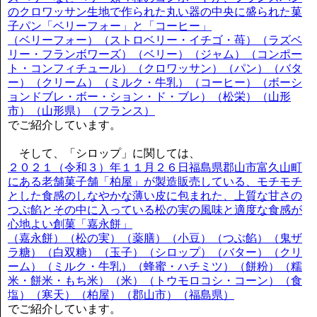
のクロワッサン生地で作られた丸い器の中央に盛られた菓
子パン「ベリーフォー」と「コーヒー」
（ベリーフォー）（ストロベリー・イチゴ・苺）（ラズベ
リー・フランボワーズ）（ベリー）（ジャム）（コンポー
ト・コンフィチュール）（クロワッサン）（パン）（バタ
ー）（クリーム）（ミルク・牛乳）（コーヒー）（ボーシ
ョンドブレ・ボー・ション・ド・ブレ）（松栄）（山形
市）（山形県）（フランス）
でご紹介しています。
そして、「シロップ」に関しては、
２０２１（令和３）年１１月２６日福島県郡山市富久山町
にある老舗菓子舗「柏屋」が製造販売している、モチモチ
とした食感のしなやかな薄い皮に包まれた、上質な甘さの
つぶ餡とその中に入っている松の実の風味と適度な食感が
心地よい創菓「嘉永餅」
（嘉永餅）（松の実）（薬膳）（小豆）（つぶ餡）（鬼ザ
ラ糖）（白双糖）（玉子）（シロップ）（バター）（クリ
ーム）（ミルク・牛乳）（蜂蜜・ハチミツ）（餅粉）（糯
米・餅米・もち米）（米）（トウモロコシ・コーン）（食
塩）（寒天）（柏屋）（郡山市）（福島県）
でご紹介しています。