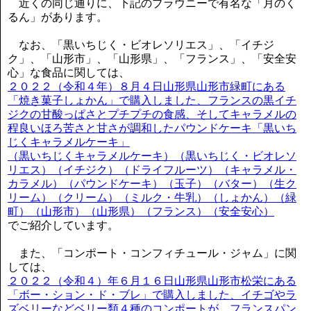
近くの同じ通りに、下記のブラウニーで有名な「月のく
るん」があります。
なお、「黒いちじく・ビオレソリエス」、「イチジ
ク」、「山形市」、「山形県」、「フランス」、「安全安
心」な食品に関しては、
２０２２（令和４年）８月４日山形県山形市緑町にある
「焼き菓子しょかん」で購入しました、フランスの黒イチ
ジクの甘酸っぱさとプチプチの食感、そしてキャラメルの
程良いほろ苦さと甘さが調和したパウンドケーキ「黒いち
じくキャラメルケーキ」
（黒いちじくキャラメルケーキ）（黒いちじく・ビオレソ
リエス）（イチジク）（ドライフルーツ）（キャラメル・
カラメル）（パウンドケーキ）（玉子）（バター）（生ク
リーム）（クリーム）（ミルク・牛乳）（しょかん）（緑
町）（山形市）（山形県）（フランス）（安全安心）
でご紹介しています。
また、「コンポート・コンフィチュール・ジャム」に関
しては、
２０２２（令和４）年６月１６日山形県山形市松栄にある
「ボー・ション・ド・ブレ」で購入しました、イチゴやラ
ズベリーなどベリー類４種のコンポートが、フランスパン