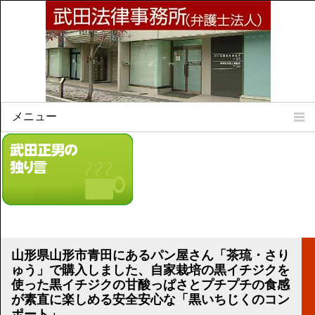
メニュー
Home
所属弁護士
事務所所訓
法律相談案内
弁護士料について
事務所所在地
山形県山形市青田にあるパン屋さん「茶琉・さり
リンク集
ゅう」で購入しました、自家栽培の黒イチジクを
使った黒イチジクの甘酸っぱさとプチプチの食感
顧問契約について
が素直に楽しめる安全安心な「黒いちじくのコン
ポート」