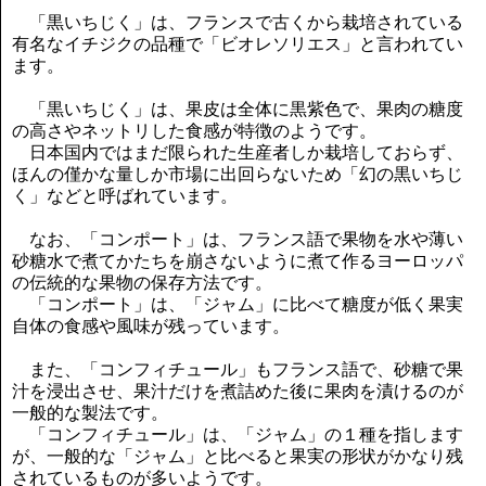
「黒いちじく」は、フランスで古くから栽培されている
有名なイチジクの品種で「ビオレソリエス」と言われてい
ます。
「黒いちじく」は、果皮は全体に黒紫色で、果肉の糖度
の高さやネットリした食感が特徴のようです。
日本国内ではまだ限られた生産者しか栽培しておらず、
ほんの僅かな量しか市場に出回らないため「幻の黒いちじ
く」などと呼ばれています。
なお、「コンポート」は、フランス語で果物を水や薄い
砂糖水で煮てかたちを崩さないように煮て作るヨーロッパ
の伝統的な果物の保存方法です。
「コンポート」は、「ジャム」に比べて糖度が低く果実
自体の食感や風味が残っています。
また、「コンフィチュール」もフランス語で、砂糖で果
汁を浸出させ、果汁だけを煮詰めた後に果肉を漬けるのが
一般的な製法です。
「コンフィチュール」は、「ジャム」の１種を指します
が、一般的な「ジャム」と比べると果実の形状がかなり残
されているものが多いようです。