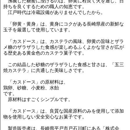
沸騰した糖蜜に浸けるのは、卵黄に程良く火を通し、日
持ちを良くするための職人の知恵です。
江戸時代は冷蔵設備がありませんでしたから。
「卵黄・黄身」は、黄身にコクがある長崎県産の新鮮な
玉子を厳選して使用しています。
「カスドース」は、カステラの風味、卵黄の旨味とザラ
メ糖のザラザラした食感が楽しめるふくよかな甘さが広が
る歴史ある黄金色のカステラ菓子です。
この結晶した砂糖のザラザラした食感と甘さは、「五三
焼カステラ」に共通した美味しさです。
「カスドース」の原材料は、
鶏卵、砂糖、小麦粉、水飴
です。
原材料はすごくシンプルです。
「カスドース」は、良質な国産原料のみを使用して添加
物を使用しない安全安心なお菓子です。
製造販売者は、長崎県平戸市戸石川町にある「株式会