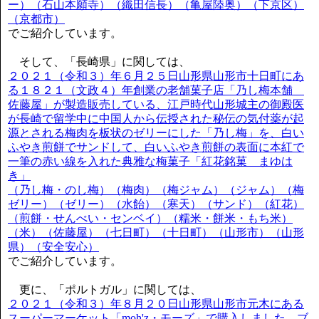
ー）（石山本願寺）（織田信長）（亀屋陸奥）（下京区）
（京都市）
でご紹介しています。
そして、「長崎県」に関しては、
２０２１（令和３）年６月２５日山形県山形市十日町にあ
る１８２１（文政４）年創業の老舗菓子店「乃し梅本舗
佐藤屋」が製造販売している、江戸時代山形城主の御殿医
が長崎で留学中に中国人から伝授された秘伝の気付薬が起
源とされる梅肉を板状のゼリーにした「乃し梅」を、白い
ふやき煎餅でサンドして、白いふやき煎餅の表面に本紅で
一筆の赤い線を入れた典雅な梅菓子「紅花銘菓 まゆは
き」
（乃し梅・のし梅）（梅肉）（梅ジャム）（ジャム）（梅
ゼリー）（ゼリー）（水飴）（寒天）（サンド）（紅花）
（煎餅・せんべい・センベイ）（糯米・餅米・もち米）
（米）（佐藤屋）（七日町）（十日町）（山形市）（山形
県）（安全安心）
でご紹介しています。
更に、「ポルトガル」に関しては、
２０２１（令和３）年８月２０日山形県山形市元木にある
スーパーマーケット「moh'z・モーズ」で購入しました、ブ