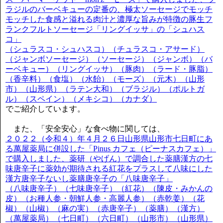
ラジルのバーベキューの定番の、極太ソーセージでモッチ
モッチした食感と溢れる肉汁と濃厚な旨みが特徴の豚生フ
ランクフルトソーセージ「リングイッサ」の「シュハス
コ」
（シュラスコ・シュハスコ）（チュラスコ・アサード）
（ジャンボソーセージ）（ソーセージ）（ジャンボ）（バ
ーベキュー）（リングイッサ）（豚肉）（ラード・豚脂）
（香辛料）（食塩）（水飴）（モーズ）（元木）（山形
市）（山形県）（ラテン大和）（ブラジル）（ポルトガ
ル）（スペイン）（メキシコ）（カナダ）
でご紹介しています。
また、「安全安心」な食べ物に関しては、
２０２２（令和４）年４月２６日山形県山形市七日町にあ
る萬屋薬局に併設した「Pinus カフェ（ピーナスカフェ）」
で購入しました、薬研（やげん）で調合した薬膳漢方の七
味唐辛子に薬効が期待される紅花をプラスして八味にした
漢方唐辛子ないし薬膳唐辛子の「八味唐辛子」
（八味唐辛子）（七味唐辛子）（紅花）（陳皮・みかんの
皮）（お種人参・朝鮮人参・高麗人参）（赤乾姜）（花
椒）（山椒）（麻の実）（赤唐辛子）（薬膳）（漢方）
（萬屋薬局）（七日町）（六日町）（山形市）（山形県）