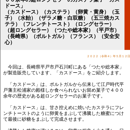
講演のご案内
ドース」
気をつけたい法律のポイント
（カスドース）（カステラ）（卵黄・黄身）（玉
武田正男の独り言
子）（水飴）（ザラメ糖・白双糖）（五三焼カス
テラ）（フレンチトースト）（ロングセラー）
（超ロングセラー）（つたや総本家）（平戸市）
（長崎県）（ポルトガル）（フランス）（安全安
心）
２０２２（令和４）年５月１２
今回は、長崎県平戸市戸石川町にある「つたや総本家」
が製造販売しています、「カスドース」をご紹介します。
「カスドース」は、ポルトガルから伝来して江戸時代平
戸藩主松浦家の殿様しか食べられないお留め菓子で４００
余年の歴史がある超ロングセラーのお菓子です。
「カスドース」は、甘さ控えめに焼いたカステラにフレ
ンチトーストのように卵黄をまぶして沸騰した糖蜜につけ
て最後に砂糖をまぶして完成させます。