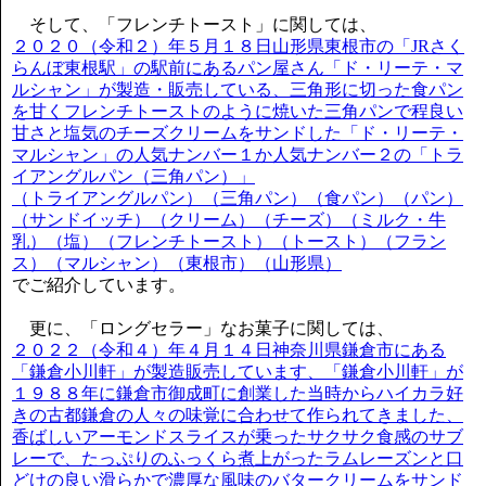
そして、「フレンチトースト」に関しては、
２０２０（令和２）年５月１８日山形県東根市の「JRさく
らんぼ東根駅」の駅前にあるパン屋さん「ド・リーテ・マ
ルシャン」が製造・販売している、三角形に切った食パン
を甘くフレンチトーストのように焼いた三角パンで程良い
甘さと塩気のチーズクリームをサンドした「ド・リーテ・
マルシャン」の人気ナンバー１か人気ナンバー２の「トラ
イアングルパン（三角パン）」
（トライアングルパン）（三角パン）（食パン）（パン）
（サンドイッチ）（クリーム）（チーズ）（ミルク・牛
乳）（塩）（フレンチトースト）（トースト）（フラン
ス）（マルシャン）（東根市）（山形県）
でご紹介しています。
更に、「ロングセラー」なお菓子に関しては、
２０２２（令和４）年４月１４日神奈川県鎌倉市にある
「鎌倉小川軒」が製造販売しています、「鎌倉小川軒」が
１９８８年に鎌倉市御成町に創業した当時からハイカラ好
きの古都鎌倉の人々の味覚に合わせて作られてきました、
香ばしいアーモンドスライスが乗ったサクサク食感のサブ
レーで、たっぷりのふっくら煮上がったラムレーズンと口
どけの良い滑らかで濃厚な風味のバタークリームをサンド