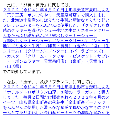
更に、「卵黄・黄身」に関しては、
２０２２（令和４）年４月２０日山形県天童市泉町にある
「菓子工房 ボンむらやま 天童泉町店」で購入しまし
た、北海道十勝産のしぼりたて牛乳と新鮮なとりたて卵と
フレッシュバターをふんだんに使用した、ザクザクした食
感のクッキーを混ぜたシュー生地の中にカスタードクリー
ムをたっぷり詰め込んだ「釜出しクッキーシュー」
（釜出しクッキーシュー）（シュークリーム）（シュー生
地）（ミルク・牛乳）（卵黄・黄身）（玉子）（塩）（生
クリーム）（クリーム）（バター）（バニラビーンズ）
（カスタードクリーム）（クッキー・ビスケット・サブレ
ー）（ボンムラヤマ 天童泉町店）（泉町）（天童市）
（山形県）
でご紹介しています。
なお、「玉子」、及び「フランス」に関しては、
２０２２（令和４）年５月９日山形県山形市香澄町にある
「ホテルメトロポリタン山形」１階の「ラ・ガレ」で購入
しました、毎月２日間だけ販売される２０２２年４月のス
イーツ、山形県金山町産の落花生「金山町産ビーナッツ」
をふんだんに使用した滑らかな食感で穏やかな甘さのクリ
ームとプラリネ化した金山産ビーナッツの濃厚な旨みがあ