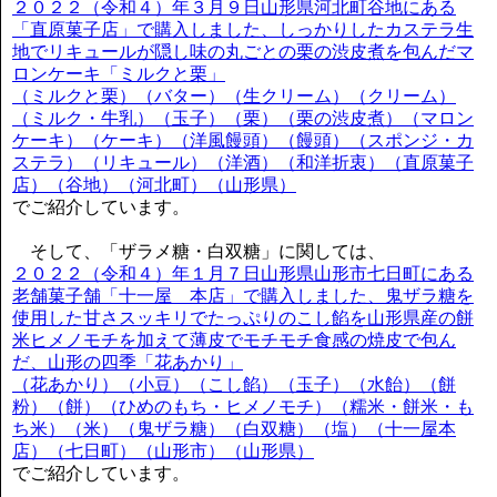
２０２２（令和４）年３月９日山形県河北町谷地にある
「直原菓子店」で購入しました、しっかりしたカステラ生
地でリキュールが隠し味の丸ごとの栗の渋皮煮を包んだマ
ロンケーキ「ミルクと栗」
（ミルクと栗）（バター）（生クリーム）（クリーム）
（ミルク・牛乳）（玉子）（栗）（栗の渋皮煮）（マロン
ケーキ）（ケーキ）（洋風饅頭）（饅頭）（スポンジ・カ
ステラ）（リキュール）（洋酒）（和洋折衷）（直原菓子
店）（谷地）（河北町）（山形県）
でご紹介しています。
そして、「ザラメ糖・白双糖」に関しては、
２０２２（令和４）年１月７日山形県山形市七日町にある
老舗菓子舗「十一屋 本店」で購入しました、鬼ザラ糖を
使用した甘さスッキリでたっぷりのこし餡を山形県産の餅
米ヒメノモチを加えて薄皮でモチモチ食感の焼皮で包ん
だ、山形の四季「花あかり」
（花あかり）（小豆）（こし餡）（玉子）（水飴）（餅
粉）（餅）（ひめのもち・ヒメノモチ）（糯米・餅米・も
ち米）（米）（鬼ザラ糖）（白双糖）（塩）（十一屋本
店）（七日町）（山形市）（山形県）
でご紹介しています。