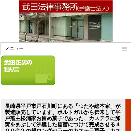
メニュー
Home
所属弁護士
事務所所訓
法律相談案内
弁護士料について
事務所所在地
長崎県平戸市戸石川町にある「つたや総本家」が
リンク集
製造販売しています、ポルトガルから伝来して平
戸藩主松浦家お留め菓子であった、カステラに卵
顧問契約について
黄をまぶして沸騰した糖蜜につけて完成させる４
００余年の超ロングセラーのカステラ菓子「カス