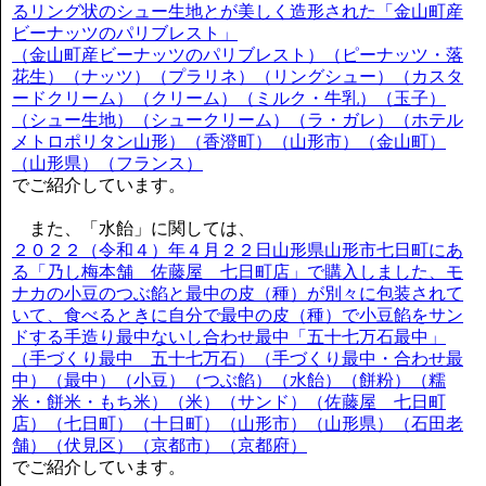
るリング状のシュー生地とが美しく造形された「金山町産
ビーナッツのパリブレスト」
（金山町産ビーナッツのパリブレスト）（ピーナッツ・落
花生）（ナッツ）（プラリネ）（リングシュー）（カスタ
ードクリーム）（クリーム）（ミルク・牛乳）（玉子）
（シュー生地）（シュークリーム）（ラ・ガレ）（ホテル
メトロポリタン山形）（香澄町）（山形市）（金山町）
（山形県）（フランス）
でご紹介しています。
また、「水飴」に関しては、
２０２２（令和４）年４月２２日山形県山形市七日町にあ
る「乃し梅本舗 佐藤屋 七日町店」で購入しました、モ
ナカの小豆のつぶ餡と最中の皮（種）が別々に包装されて
いて、食べるときに自分で最中の皮（種）で小豆餡をサン
ドする手造り最中ないし合わせ最中「五十七万石最中」
（手づくり最中 五十七万石）（手づくり最中・合わせ最
中）（最中）（小豆）（つぶ餡）（水飴）（餅粉）（糯
米・餅米・もち米）（米）（サンド）（佐藤屋 七日町
店）（七日町）（十日町）（山形市）（山形県）（石田老
舗）（伏見区）（京都市）（京都府）
でご紹介しています。