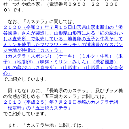
社 つたや総本家」（電話番号０９５０ー２２ー２３６
０）です。
なお、「カステラ」に関しては、
２０２０（令和２）年７月１５日山形県山形市新山の「渋
谷國勝」さんが製造し、山形県山形市にある「紅の蔵おい
しさ直売所」で販売している、地養卵の玉子と牛乳そして
ミリンを使用したフワフワ・モッチリの滋味豊かなスポン
ジ生地が特徴の「カステラ」
（カステラ・スポンジ）（ケーキ）（ミルク・牛乳）（玉
子）（地養卵）（味醂・ミリン・みりん）（渋谷國勝）
（紅の蔵おいしさ直売所）（山形市）（山形県）（安全安
心）
でご紹介しています。
因（ちな）みに、「長崎県のカステラ」、及びザラメ糖
の食感が楽しめる「五三焼カステラ」に関しては、
２０１３（平成２５）年７月２８日長崎のカステラ元祖
「松翁軒」の「五三焼カステラ」
でご紹介しています。
また、「カステラ生地」に関しては、