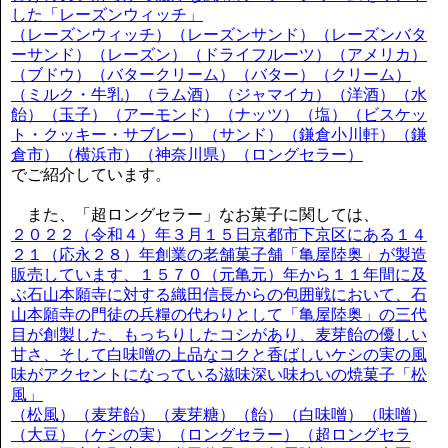
した「レーズンウィッチ」
（レーズンウィッチ）（レーズンサンド）（レーズンバタ
ーサンド）（レーズン）（ドライフルーツ）（アメリカ）
（ブドウ）（バタークリーム）（バター）（クリーム）
（ミルク・牛乳）（ラム酒）（ジャマイカ）（洋酒）（水
飴）（玉子）（アーモンド）（ナッツ）（塩）（ビスケッ
ト・クッキー・サブレー）（サンド）（鎌倉小川軒）（鎌
倉市）（横浜市）（神奈川県）（ロングセラー）
でご紹介しています。
また、「超ロングセラー」なお菓子に関しては、
２０２２（令和４）年３月１５日京都市下京区にある１４
２１（応永２８）年創業の老舗菓子舗「亀屋陸奥」が製造
販売しています、１５７０（元亀元）年から１１年間に及
ぶ石山本願寺に対する織田信長からの包囲戦において、石
山本願寺の門徒の兵糧の代わりとして「亀屋陸奥」の三代
目が創製した、もっちりしたコシがあり、麦芽飴の優しい
甘さ、そして白味噌の上品なコクと香ばしいケシの実の風
味がアクセントになっている滋味深い味わいの焼菓子「松
風」
（松風）（麦芽飴）（麦芽糖）（飴）（白味噌）（味噌）
（大豆）（ケシの実）（ロングセラー）（超ロングセラ