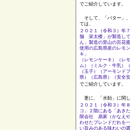
でご紹介しています。
そして、「バター」、
ては、
２０２１（令和３）年
舗 栄太楼」が製造し
ん」製造の里山の百花
使用の広島県産のレモ
キ」
（レモンケーキ）（レ
ム）（ミルク・牛乳）
（玉子）（アーモンド
県）（広島県）（安全
でご紹介しています。
更に、「水飴」に関し
２０２１（令和３）年８
コ」２階にある「あき
限会社 鼎家（かなえ
わせたブレンドだれを
い旨みのある味わいの