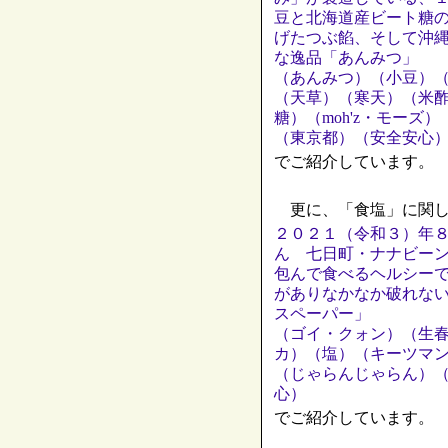
豆と北海道産ビート糖
げたつぶ餡、そして沖
な逸品「あんみつ」
（あんみつ）（小豆）
（天草）（寒天）（米
糖）（moh'z・モー
（東京都）（安全安心
でご紹介しています。
更に、「食塩」に関し
２０２１（令和３）年
ん 七日町・ナナビー
包んで食べるヘルシー
がありなかなか破れな
スペーパー」
（ゴイ・クォン）（生
カ）（塩）（キーツマ
（じゃらんじゃらん）
心）
でご紹介しています。