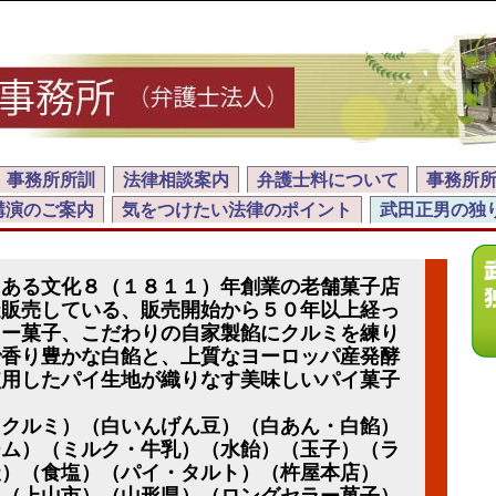
事務所所訓
法律相談案内
弁護士料について
事務所
講演のご案内
気をつけたい法律のポイント
武田正男の独
にある文化８（１８１１）年創業の老舗菓子店
造販売している、販売開始から５０年以上経っ
ラー菓子、こだわりの自家製餡にクルミを練り
で香り豊かな白餡と、上質なヨーロッパ産発酵
使用したパイ生地が織りなす美味しいパイ菓子
（クルミ）（白いんげん豆）（白あん・白餡）
ーム）（ミルク・牛乳）（水飴）（玉子）（ラ
天）（食塩）（パイ・タルト）（杵屋本店）
）（上山市）（山形県）（ロングセラー菓子）