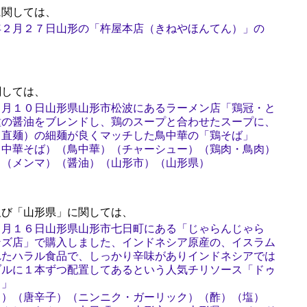
関しては、
年２月２７日山形の「杵屋本店（きねやほんてん）」の
しては、
２月１０日山形県山形市松波にあるラーメン店「鶏冠・と
種の醤油をブレンドし、鶏のスープと合わせたスープに、
（直麺）の細麺が良くマッチした鳥中華の「鶏そば」
・中華そば）（鳥中華）（チャーシュー）（鶏肉・鳥肉）
）（メンマ）（醤油）（山形市）（山形県）
び「山形県」に関しては、
８月１６日山形県山形市七日町にある「じゃらんじゃら
ンズ店」で購入しました、インドネシア原産の、イスラム
れたハラル食品で、しっかり辛味がありインドネシアでは
ブルに１本ずつ配置してあるという人気チリソース「ドゥ
ス」
ス）（唐辛子）（ニンニク・ガーリック）（酢）（塩）