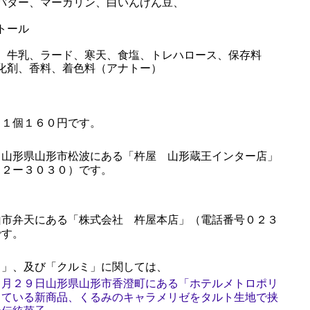
バター、マーガリン、白いんげん豆、
トール
、牛乳、ラード、寒天、食塩、トレハロース、保存料
化剤、香料、着色料（アナトー）
１個１６０円です。
山形県山形市松波にある「杵屋 山形蔵王インター店」
３２ー３０３０）です。
市弁天にある「株式会社 杵屋本店」（電話番号０２３
です。
」、及び「クルミ」に関しては、
７月２９日山形県山形市香澄町にある「ホテルメトロポリ
している新商品、くるみのキャラメリゼをタルト生地で挟