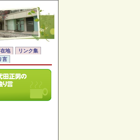
所在地
リンク集
り言