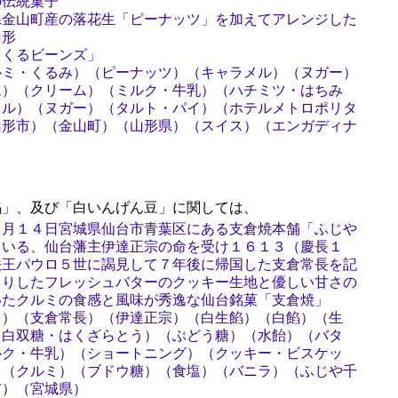
の伝統菓子
県金山町産の落花生「ピーナッツ」を加えてアレンジした
山形
「くるビーンズ」
ルミ・くるみ）（ピーナッツ）（キャラメル）（ヌガー）
ム）（クリーム）（ミルク・牛乳）（ハチミツ・はちみ
メル）（ヌガー）（タルト・パイ）（ホテルメトロポリタ
山形市）（金山町）（山形県）（スイス）（エンガディナ
」、及び「白いんげん豆」に関しては、
３月１４日宮城県仙台市青葉区にある支倉焼本舗「ふじや
ている、仙台藩主伊達正宗の命を受け１６１３（慶長１
法王パウロ５世に謁見して７年後に帰国した支倉常長を記
とりしたフレッシュバターのクッキー生地と優しい甘さの
いたクルミの食感と風味が秀逸な仙台銘菓「支倉焼」
き）（支倉常長）（伊達正宗）（白生餡）（白餡）（生
（白双糖・はくざらとう）（ぶどう糖）（水飴）（バタ
ルク・牛乳）（ショートニング）（クッキー・ビスケッ
）（クルミ）（ブドウ糖）（食塩）（バニラ）（ふじや千
市）（宮城県）