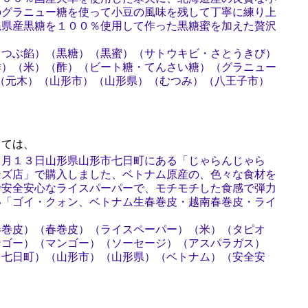
のグラニュー糖を使って小豆の風味を残して丁寧に練り上
縄県産黒糖を１００％使用して作った黒糖蜜を加えた贅沢
（つぶ餡）（黒糖）（黒蜜）（サトウキビ・さとうきび）
酢）（米）（酢）（ビート糖・てんさい糖）（グラニュー
ズ）（元木）（山形市）（山形県）（むつみ）（八王子市）
）
ては、
８月１３日山形県山形市七日町にある「じゃらんじゃら
ンズ店」で購入しました、ベトナム原産の、色々な食材を
で安全安心なライスパーパーで、モチモチした食感で弾力
い「ゴイ・クォン、ベトナム生春巻皮・越南春巻皮・ライ
春巻皮）（春巻皮）（ライスペーパー）（米）（タピオ
ンゴー）（マンゴー）（ソーセージ）（アスパラガス）
（七日町）（山形市）（山形県）（ベトナム）（安全安