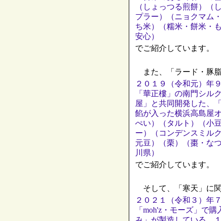
（しょっつる煎餅）（
プラー）（ニョクマム
ち米）（糯米・餅米・
安心）
でご紹介しています。
また、「ラード・豚脂
２０１９（令和元）年
「華正樓」の南門シル
屋」と共同開発した、
餡が入った横浜高島屋
ぺい）（タルト）（小
ー）（コンデンスミル
元豆）（栗）（棗・な
川県）
でご紹介しています。
そして、「寒天」に関
２０２１（令和３）年
「moh'z・モーズ」
み」が製造している、