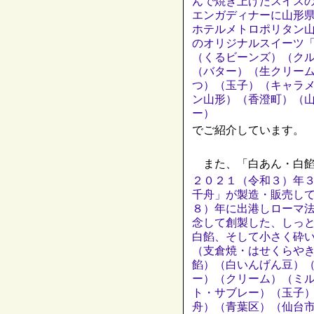
んで焼き上げたスイス
エンガディナーに山形
ホテルメトロポリタン
のオリジナルスイーツ
（くるビーンズ）（ク
（バター）（生クリー
つ）（玉子）（キャラ
ン山形）（香澄町）（
ー）
でご紹介しています。
また、「白あん・白餡
２０２１（令和３）年
千舟」が製造・販売し
８）年に出港しローマ
念して創製した、しっ
白餡、そして小さく砕
（支倉焼・はせくらや
餡）（白いんげん豆）
ー）（クリーム）（ミ
ト・サブレー）（玉子
舟）（青葉区）（仙台