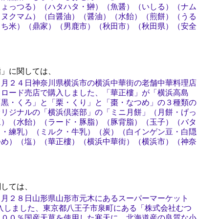
しょっつる）（ハタハタ・鰰）（魚醤）（いしる）（ナム
・ヌクマム）（白醤油）（醤油）（水飴）（煎餅）（うる
もち米）（鼎家）（男鹿市）（秋田市）（秋田県）（安全
」に関しては、
９月２４日神奈川県横浜市の横浜中華街の老舗中華料理店
クロード売店で購入しました、「華正樓」が「横浜高島
「黒・くろ」と「栗・くり」と「棗・なつめ」の３種類の
オリジナルの「横浜倶楽部」の「ミニ月餅」（月餅・げっ
豆）（水飴）（ラード・豚脂）（豚背脂）（玉子）（バタ
ク・練乳）（ミルク・牛乳）（炭）（白インゲン豆・白隠
つめ）（塩）（華正樓）（横浜中華街）（横浜市）（神奈
しては、
７月２８日山形県山形市元木にあるスーパーマーケット
で購入しました、東京都八王子市泉町にある「株式会社むつ
１００％国産天草を使用した寒天に、北海道産の良質な小