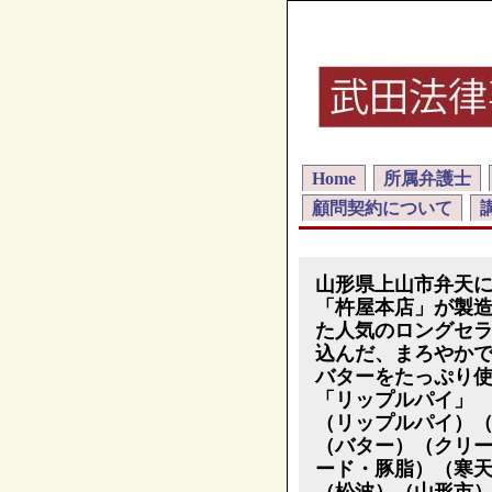
Home
所属弁護士
顧問契約について
山形県上山市弁天
「杵屋本店」が製
た人気のロングセ
込んだ、まろやか
バターをたっぷり
「リップルパイ」
（リップルパイ）
（バター）（クリ
ード・豚脂）（寒
（松波）（山形市