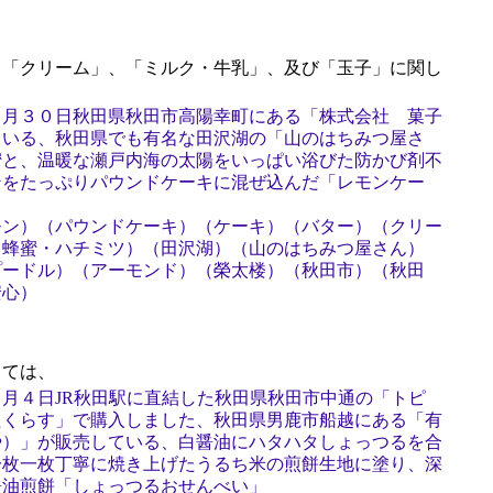
「クリーム」、「ミルク・牛乳」、及び「玉子」に関し
７月３０日秋田県秋田市高陽幸町にある「株式会社 菓子
ている、秋田県でも有名な田沢湖の「山のはちみつ屋さ
蜜と、温暖な瀬戸内海の太陽をいっぱい浴びた防かび剤不
ンをたっぷりパウンドケーキに混ぜ込んだ「レモンケー
モン）（パウンドケーキ）（ケーキ）（バター）（クリー
（蜂蜜・ハチミツ）（田沢湖）（山のはちみつ屋さん）
プードル）（アーモンド）（榮太楼）（秋田市）（秋田
安心）
ては、
月４日JR秋田駅に直結した秋田県秋田市中通の「トピ
たくらす」で購入しました、秋田県男鹿市船越にある「有
や）」が販売している、白醤油にハタハタしょっつるを合
一枚一枚丁寧に焼き上げたうるち米の煎餅生地に塗り、深
醤油煎餅「しょっつるおせんべい」