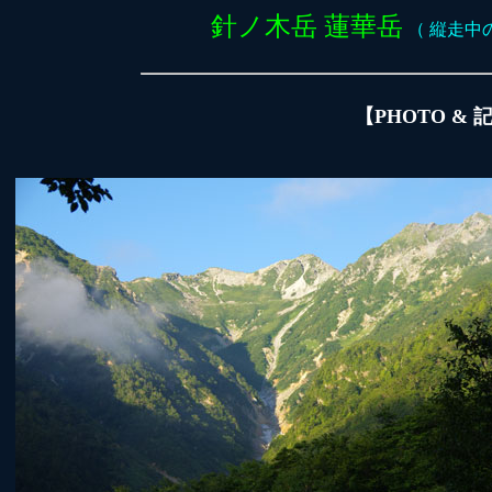
針ノ木岳 蓮華岳
（ 縦走中の最
【PHOTO &