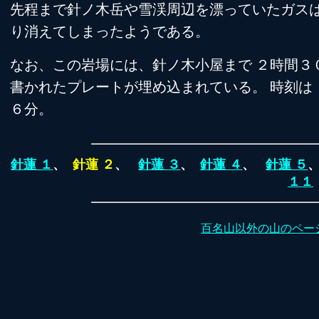
先程まで針ノ木岳や雪渓周辺を漂っていたガス
り消えてしまったようである。
なお、この岩場には、針ノ木小屋まで ２時間３
書かれたプレートが埋め込まれている。 時刻は 
６分。
針蓮 １
、
針蓮 ２
、
針蓮 ３
、
針蓮 ４
、
針蓮 ５
１１
百名山以外の山のペー