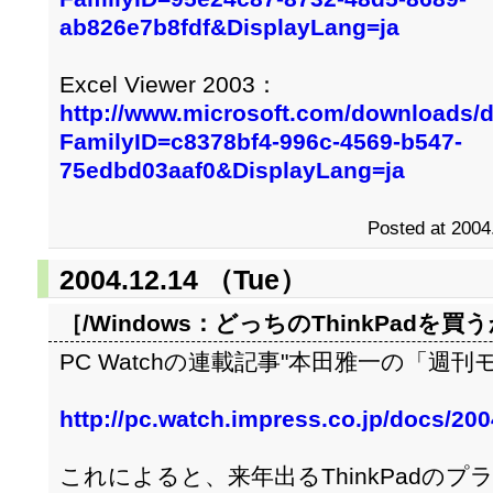
ab826e7b8fdf&DisplayLang=ja
Excel Viewer 2003：
http://www.microsoft.com/downloads/d
FamilyID=c8378bf4-996c-4569-b547-
75edbd03aaf0&DisplayLang=ja
Posted at 2004
2004.12.14 （Tue）
［/Windows：
どっちのThinkPadを買
PC Watchの連載記事"本田雅一の「週
http://pc.watch.impress.co.jp/docs/20
これによると、来年出るThinkPadの