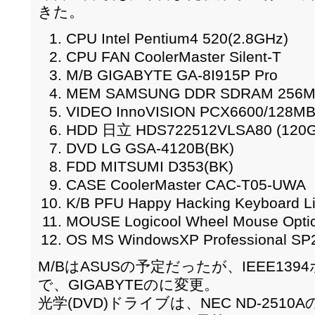
きた。
CPU Intel Pentium4 520(2.8GHz)
CPU FAN CoolerMaster Silent-T
M/B GIGABYTE GA-8I915P Pro
MEM SAMSUNG DDR SDRAM 256MB
VIDEO InnoVISION PCX6600/128MB(
HDD 日立 HDS722512VLSA80 (120G
DVD LG GSA-4120B(BK)
FDD MITSUMI D353(BK)
CASE CoolerMaster CAC-T05-UWA
K/B PFU Happy Hacking Keyboard L
MOUSE Logicool Wheel Mouse Opt
OS MS WindowsXP Professional 
M/BはASUSの予定だったが、IEEE1
で、GIGABYTEのに変更。
光学(DVD)ドライブは、NEC ND-25