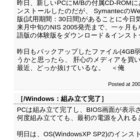
昨日、新しいPCにM/Bの付属CD-ROMにあ
ンストールしたのだが、 SymantecのWe
版(試用期間：30日間)があることに今日
来月中旬のNIS 2005発売まで、一ヶ月
語版の体験版をダウンロード＆インスト
昨日もバックアップしたファイル(4GB弱
うかと思ったら、 肝心のメディアを買
最近、どっか抜けているな。 ＜俺
Posted at 200
［/Windows：
組み立て完了
］
PCは組み立て完了し、BIOS画面が表
何度組み立てても、最初の電源を入れる
明日は、OS(WindowsXP SP2)のイ