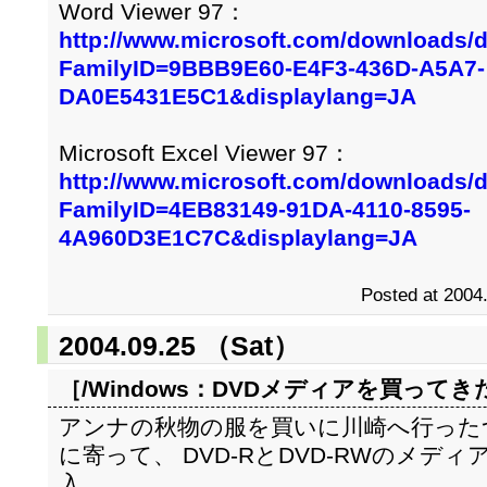
Word Viewer 97：
http://www.microsoft.com/downloads/d
FamilyID=9BBB9E60-E4F3-436D-A5A7-
DA0E5431E5C1&displaylang=JA
Microsoft Excel Viewer 97：
http://www.microsoft.com/downloads/d
FamilyID=4EB83149-91DA-4110-8595-
4A960D3E1C7C&displaylang=JA
Posted at 2004
2004.09.25 （Sat）
［/Windows：
DVDメディアを買ってき
アンナの秋物の服を買いに川崎へ行った
に寄って、 DVD-RとDVD-RWのメ
入。