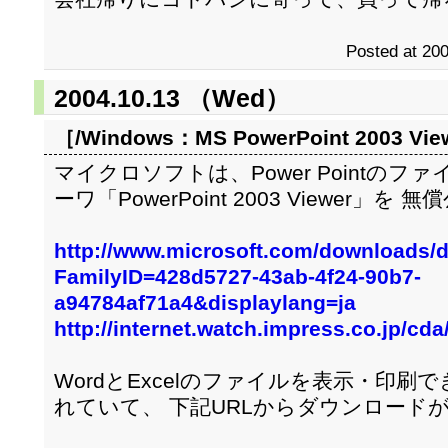
Posted at 200
2004.10.13 （Wed）
［/Windows：
MS PowerPoint 2003 Vie
マイクロソフトは、Power Pointの
ーワ「PowerPoint 2003 Viewer」
http://www.microsoft.com/downloads/d
FamilyID=428d5727-43ab-4f24-90b7-
a94784af71a4&displaylang=ja
http://internet.watch.impress.co.jp/cd
WordとExcelのファイルを表示・印
れていて、 下記URLからダウンロード