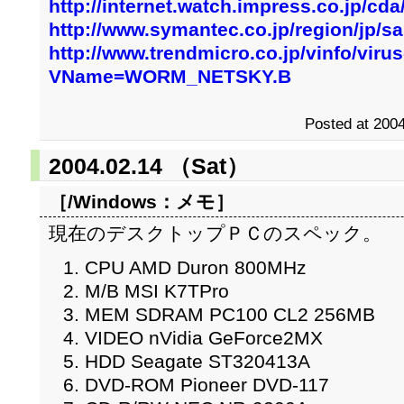
http://internet.watch.impress.co.jp/cd
http://www.symantec.co.jp/region/jp/
http://www.trendmicro.co.jp/vinfo/viru
VName=WORM_NETSKY.B
Posted at 2004
2004.02.14 （Sat）
［/Windows：
メモ
］
現在のデスクトップＰＣのスペック。
CPU AMD Duron 800MHz
M/B MSI K7TPro
MEM SDRAM PC100 CL2 256MB
VIDEO nVidia GeForce2MX
HDD Seagate ST320413A
DVD-ROM Pioneer DVD-117