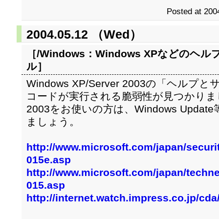
Posted at 200
2004.05.12 （Wed）
［/Windows：
Windows XPなどの
ル
］
Windows XP/Server 2003の「ヘ
コードが実行される脆弱性が見つかりました。 W
2003をお使いの方は、Windows Upd
ましょう。
http://www.microsoft.com/japan/securi
015e.asp
http://www.microsoft.com/japan/technet
015.asp
http://internet.watch.impress.co.jp/cd