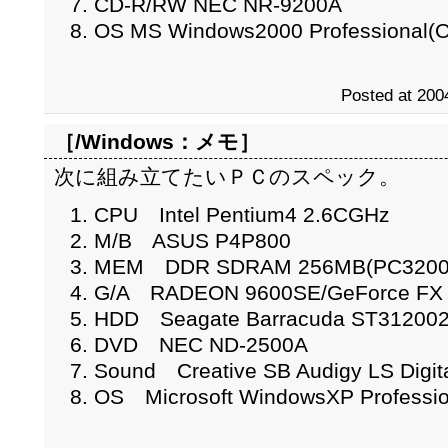
CD-R/RW NEC NR-9200A
OS MS Windows2000 Professional(
Posted at 200
［/Windows：
メモ
］
次に組み立てたいＰＣのスペック。
CPU Intel Pentium4 2.6CGHz
M/B ASUS P4P800
MEM DDR SDRAM 256MB(PC3200
G/A RADEON 9600SE/GeForce FX
HDD Seagate Barracuda ST31200
DVD NEC ND-2500A
Sound Creative SB Audigy LS Digita
OS Microsoft WindowsXP Professi