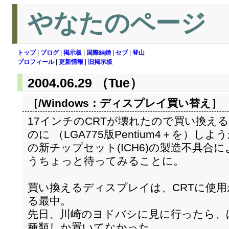
やなたのページ
トップ
|
ブログ
|
掲示板
|
国際結婚
|
セブ
|
登山
プロフィール
|
更新情報
|
旧掲示板
2004.06.29 （Tue）
［/Windows：
ディスプレイ買い替え
］
17インチのCRTが壊れたので買い換え
のに （LGA775版Pentium4＋を）
の新チップセット(ICH6)の製造不具合
うちょっと待ってみることに。
買い換えるディスプレイは、CRTに使
る最中。
先日、川崎のヨドバシに見に行ったら、
種類しか置いてなかった。