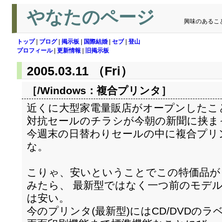
やなたのページ
興味のあるこ
トップ
|
ブログ
|
掲示板
|
国際結婚
|
セブ
|
登山
プロフィール
|
更新情報
|
旧掲示板
2005.03.11 （Fri）
［/Windows：
複合プリンタ
］
近くに大型家電量販店がオープンしたこ
対抗セールのチラシが今朝の新聞に挟ま
今週末の日替わりセールの中に複合プリンタ
な。
こりゃ、安いということでこの特価品が
みたら、 最新型ではなく一つ前のモデルで
は安い。
今のプリンタ(最新型)にはCD/DVDの