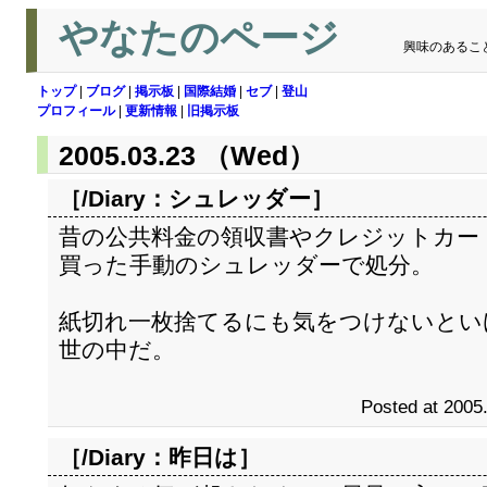
やなたのページ
興味のあるこ
トップ
|
ブログ
|
掲示板
|
国際結婚
|
セブ
|
登山
プロフィール
|
更新情報
|
旧掲示板
2005.03.23 （Wed）
［/Diary：
シュレッダー
］
昔の公共料金の領収書やクレジットカー
買った手動のシュレッダーで処分。
紙切れ一枚捨てるにも気をつけないとい
世の中だ。
Posted at 2005
［/Diary：
昨日は
］