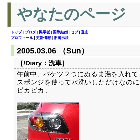
やなたのページ
トップ
|
ブログ
|
掲示板
|
国際結婚
|
セブ
|
登山
プロフィール
|
更新情報
|
旧掲示板
2005.03.06 （Sun）
［/Diary：
洗車
］
午前中、バケツ２つにぬるま湯を入れて
スポンジを使って水洗いしただけなのに
ピカピカ。