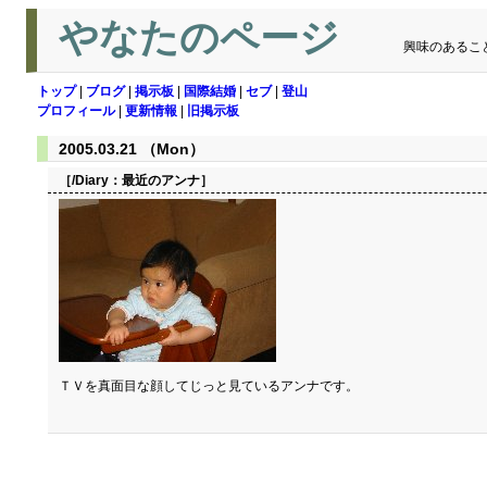
やなたのページ
興味のあるこ
トップ
|
ブログ
|
掲示板
|
国際結婚
|
セブ
|
登山
プロフィール
|
更新情報
|
旧掲示板
2005.03.21 （Mon）
［/Diary：
最近のアンナ
］
ＴＶを真面目な顔してじっと見ているアンナです。