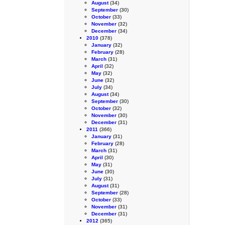
August
(34)
September
(30)
October
(33)
November
(32)
December
(34)
2010
(378)
January
(32)
February
(28)
March
(31)
April
(32)
May
(32)
June
(32)
July
(34)
August
(34)
September
(30)
October
(32)
November
(30)
December
(31)
2011
(366)
January
(31)
February
(28)
March
(31)
April
(30)
May
(31)
June
(30)
July
(31)
August
(31)
September
(28)
October
(33)
November
(31)
December
(31)
2012
(365)