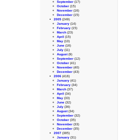
September
(17)
October
(15)
November
(16)
December
(15)
2005
(249)
January
(14)
February
(15)
March
(23)
April
(15)
May
(10)
June
(16)
July
(11)
August
(9)
September
(12)
October
(41)
November
(40)
December
(43)
2006
(416)
January
(41)
February
(34)
March
(37)
April
(34)
May
(33)
June
(32)
July
(36)
August
(34)
September
(32)
October
(35)
November
(33)
December
(35)
2007
(385)
January
(31)