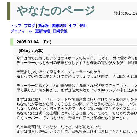
やなたのページ
興味のあるこ
トップ
|
ブログ
|
掲示板
|
国際結婚
|
セブ
|
登山
プロフィール
|
更新情報
|
旧掲示板
2005.03.04 （Fri）
［/Diary：
納車
］
今日は待ちに待ったアクセラスポーツの納車日。 しかし、外は雪が降り
ディーラーからも今日の納車どうします？と確認の電話が入るが、 幹線
予定より少し遅れて家を出て、ディーラーへ向かう。
積もっている雪は半分とけて道路はびしょびしょ状態で、 今日ばかりは
ディーラーに着くと、わが車が綺麗に洗車された状態で待っていた。 （
早く乗りたい気を押さえ、まずは任意保険とパックdeメンテの申し込み
まずは家に戻り、ベビーシートを後部座席に取り付けてから家の周りを
ちなちなが学校から帰ってくるまでの間、アクセラの取説をよみ、 いろ
ちなちながようやく帰ってきたので、近くに買い物がてらドライブに行
ちなちなには明日の土曜日に車がくると言っていたので、ちなちな大喜
近くスーパーに行くつもりが、先週末に行った船橋のららぽーとに。
約８年間運転していなかったけど、体が覚えていた。
まずは慣らし運転ということで、回転数を上げずに運転することにしよ