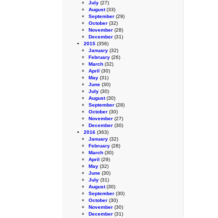
July
(27)
August
(33)
September
(29)
October
(32)
November
(28)
December
(31)
2015
(356)
January
(32)
February
(26)
March
(32)
April
(30)
May
(31)
June
(30)
July
(30)
August
(30)
September
(28)
October
(30)
November
(27)
December
(30)
2016
(363)
January
(32)
February
(28)
March
(30)
April
(29)
May
(32)
June
(30)
July
(31)
August
(30)
September
(30)
October
(30)
November
(30)
December
(31)