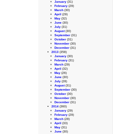
January
(31)
February
(29)
March
(30)
April
(29)
May
(32)
June
(30)
July
(31)
August
(30)
September
(31)
October
(31)
November
(30)
December
(31)
2013
(358)
January
(30)
February
(31)
March
(29)
April
(32)
May
(26)
June
(30)
July
(28)
August
(31)
September
(30)
October
(30)
November
(30)
December
(31)
2014
(360)
January
(29)
February
(29)
March
(28)
April
(33)
May
(31)
June
(30)