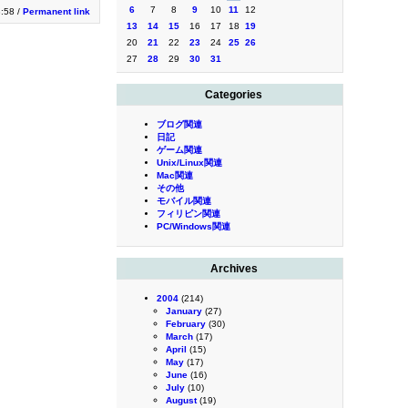
6
7
8
9
10
11
12
3:58 /
Permanent link
13
14
15
16
17
18
19
20
21
22
23
24
25
26
27
28
29
30
31
Categories
ブログ関連
日記
ゲーム関連
Unix/Linux関連
Mac関連
その他
モバイル関連
フィリピン関連
PC/Windows関連
Archives
2004
(214)
January
(27)
February
(30)
March
(17)
April
(15)
May
(17)
June
(16)
July
(10)
August
(19)