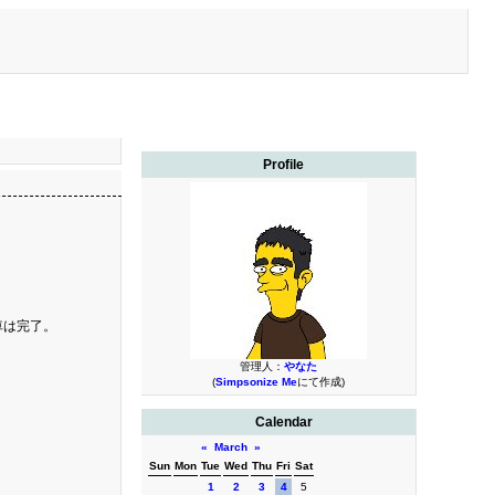
Profile
車は完了。
管理人：
やなた
(
Simpsonize Me
にて作成)
Calendar
«
March
»
Sun
Mon
Tue
Wed
Thu
Fri
Sat
1
2
3
4
5