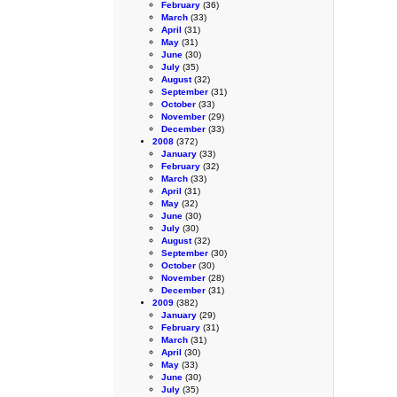
February
(36)
March
(33)
April
(31)
May
(31)
June
(30)
July
(35)
August
(32)
September
(31)
October
(33)
November
(29)
December
(33)
2008
(372)
January
(33)
February
(32)
March
(33)
April
(31)
May
(32)
June
(30)
July
(30)
August
(32)
September
(30)
October
(30)
November
(28)
December
(31)
2009
(382)
January
(29)
February
(31)
March
(31)
April
(30)
May
(33)
June
(30)
July
(35)