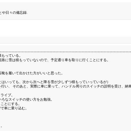
とや日々の備忘録.
積もっている。
道路に雪は積もっていないので、予定通り車を取りに行くことにする。
長靴を履いて出かけた方がいいと思った。
とはいっても、次から次へと降る雪が少しずつ積もっていっているが）
を行い、 そのあと、実際に車に乗って、ハンドル周りのスイッチの説明を受け、納
ドライブ。
いろなスイッチの使い方をお勉強。
くことにする。
びで車に乗り込む。
う。