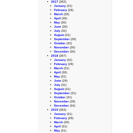
2017
(362)
January
(31)
February
(28)
March
(30)
April
(30)
May
(30)
June
(30)
July
(32)
August
(31)
September
(28)
October
(32)
November
(30)
December
(30)
2018
(367)
January
(32)
February
(28)
March
(31)
April
(30)
May
(31)
June
(29)
July
(31)
August
(31)
September
(31)
October
(31)
November
(28)
December
(34)
2019
(363)
January
(31)
February
(28)
March
(30)
April
(31)
May
(31)