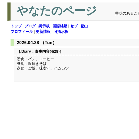
やなたのページ
興味のあるこ
トップ
|
ブログ
|
掲示板
|
国際結婚
|
セブ
|
登山
プロフィール
|
更新情報
|
旧掲示板
2026.04.28 （Tue）
［/Diary：
食事内容(4/28)
］
朝食：パン、コーヒー
昼食：塩焼きそば
夕食：ご飯、味噌汁、ハムカツ