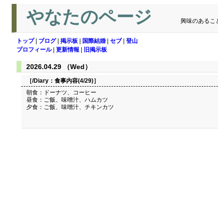
やなたのページ
興味のあるこ
トップ
|
ブログ
|
掲示板
|
国際結婚
|
セブ
|
登山
プロフィール
|
更新情報
|
旧掲示板
2026.04.29 （Wed）
［/Diary：
食事内容(4/29)
］
朝食：ドーナツ、コーヒー
昼食：ご飯、味噌汁、ハムカツ
夕食：ご飯、味噌汁、チキンカツ