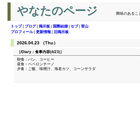
やなたのページ
興味のあるこ
トップ
|
ブログ
|
掲示板
|
国際結婚
|
セブ
|
登山
プロフィール
|
更新情報
|
旧掲示板
2026.04.23 （Thu）
［/Diary：
食事内容(4/23)
］
朝食：パン、コーヒー
昼食：ペペロンチーノ
夕食：ご飯、味噌汁、海老カツ、コーンサラダ