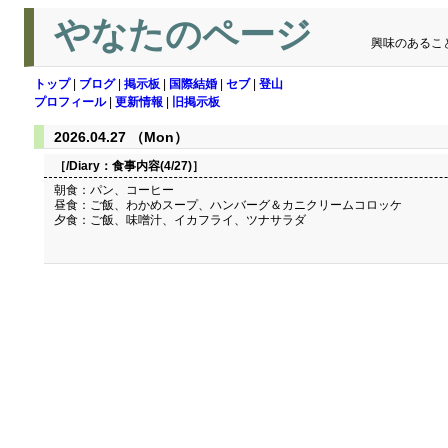
やなたのページ
興味のあるこ
トップ
|
ブログ
|
掲示板
|
国際結婚
|
セブ
|
登山
プロフィール
|
更新情報
|
旧掲示板
2026.04.27 （Mon）
［/Diary：
食事内容(4/27)
］
朝食：パン、コーヒー
昼食：ご飯、わかめスープ、ハンバーグ＆カニクリームコロッケ
夕食：ご飯、味噌汁、イカフライ、ツナサラダ