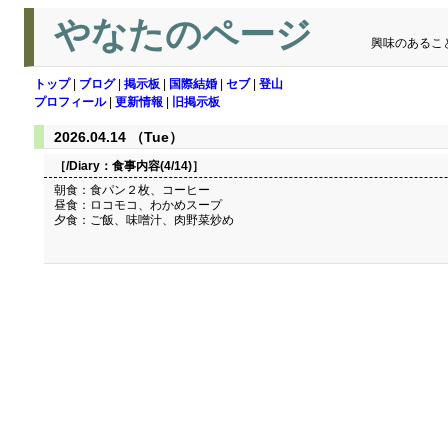
やなたのページ
興味のあるこ
トップ
|
ブログ
|
掲示板
|
国際結婚
|
セブ
|
登山
プロフィール
|
更新情報
|
旧掲示板
2026.04.14 （Tue）
［/Diary：
食事内容(4/14)
］
朝食：食パン２枚、コーヒー
昼食：ロコモコ、わかめスープ
夕食：ご飯、味噌汁、肉野菜炒め