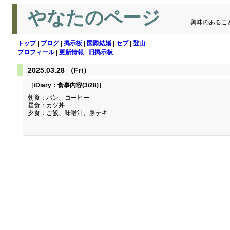
やなたのページ
興味のあるこ
トップ
|
ブログ
|
掲示板
|
国際結婚
|
セブ
|
登山
プロフィール
|
更新情報
|
旧掲示板
2025.03.28 （Fri）
［/Diary：
食事内容(3/28)
］
朝食：パン、コーヒー
昼食：カツ丼
夕食：ご飯、味噌汁、豚テキ