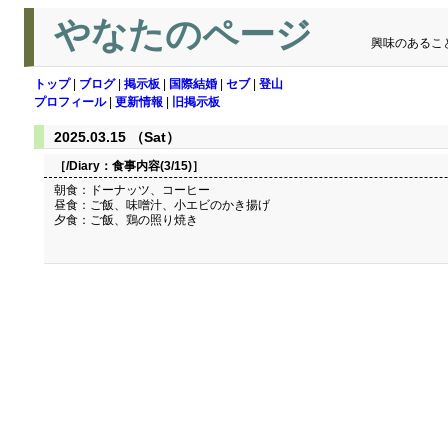
やなたのページ
興味のあるこ
トップ
|
ブログ
|
掲示板
|
国際結婚
|
セブ
|
登山
プロフィール
|
更新情報
|
旧掲示板
2025.03.15 （Sat）
［/Diary：
食事内容(3/15)
］
朝食：ドーナッツ、コーヒー
昼食：ご飯、味噌汁、小エビのかき揚げ
夕食：ご飯、鶏の照り焼き