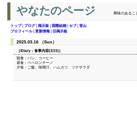
やなたのページ
興味のあるこ
トップ
|
ブログ
|
掲示板
|
国際結婚
|
セブ
|
登山
プロフィール
|
更新情報
|
旧掲示板
2025.03.16 （Sun）
［/Diary：
食事内容(3/15)
］
朝食：パン、コーヒー
昼食：ペペロンチーノ
夕食：ご飯、味噌汁、ハムカツ、ツナサラダ