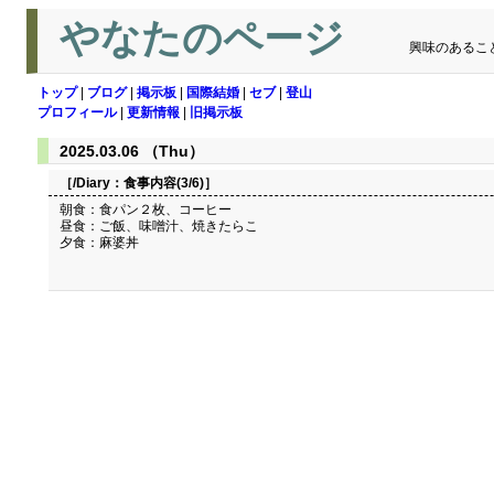
やなたのページ
興味のあるこ
トップ
|
ブログ
|
掲示板
|
国際結婚
|
セブ
|
登山
プロフィール
|
更新情報
|
旧掲示板
2025.03.06 （Thu）
［/Diary：
食事内容(3/6)
］
朝食：食パン２枚、コーヒー
昼食：ご飯、味噌汁、焼きたらこ
夕食：麻婆丼