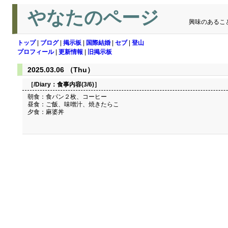
やなたのページ
興味のあるこ
トップ
|
ブログ
|
掲示板
|
国際結婚
|
セブ
|
登山
プロフィール
|
更新情報
|
旧掲示板
2025.03.06 （Thu）
［/Diary：
食事内容(3/6)
］
朝食：食パン２枚、コーヒー
昼食：ご飯、味噌汁、焼きたらこ
夕食：麻婆丼