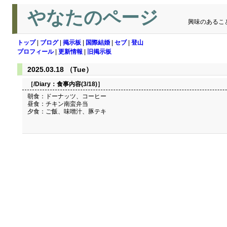
やなたのページ
興味のあるこ
トップ
|
ブログ
|
掲示板
|
国際結婚
|
セブ
|
登山
プロフィール
|
更新情報
|
旧掲示板
2025.03.18 （Tue）
［/Diary：
食事内容(3/18)
］
朝食：ドーナッツ、コーヒー
昼食：チキン南蛮弁当
夕食：ご飯、味噌汁、豚テキ