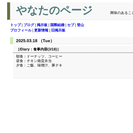
やなたのページ
興味のあるこ
トップ
|
ブログ
|
掲示板
|
国際結婚
|
セブ
|
登山
プロフィール
|
更新情報
|
旧掲示板
2025.03.18 （Tue）
［/Diary：
食事内容(3/18)
］
朝食：ドーナッツ、コーヒー
昼食：チキン南蛮弁当
夕食：ご飯、味噌汁、豚テキ