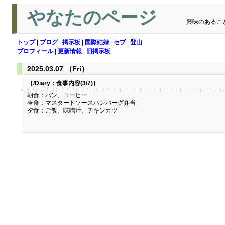
やなたのページ
興味のあるこ
トップ
|
ブログ
|
掲示板
|
国際結婚
|
セブ
|
登山
プロフィール
|
更新情報
|
旧掲示板
2025.03.07 （Fri）
［/Diary：
食事内容(3/7)
］
朝食：パン、コーヒー
昼食：マスタードソースハンバーグ弁当
夕食：ご飯、味噌汁、チキンカツ