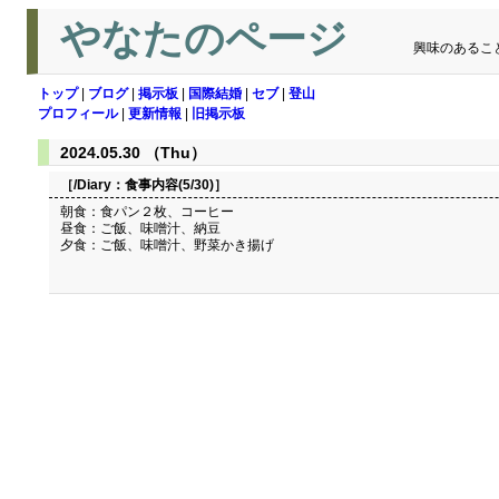
やなたのページ
興味のあるこ
トップ
|
ブログ
|
掲示板
|
国際結婚
|
セブ
|
登山
プロフィール
|
更新情報
|
旧掲示板
2024.05.30 （Thu）
［/Diary：
食事内容(5/30)
］
朝食：食パン２枚、コーヒー
昼食：ご飯、味噌汁、納豆
夕食：ご飯、味噌汁、野菜かき揚げ