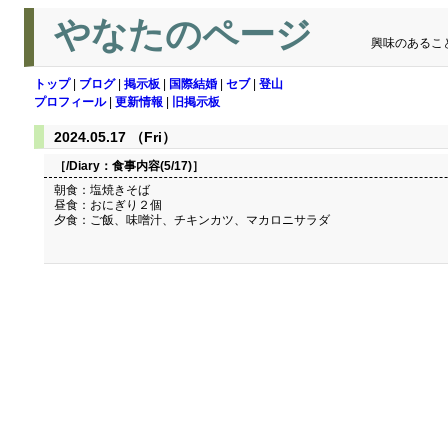
やなたのページ
興味のあるこ
トップ
|
ブログ
|
掲示板
|
国際結婚
|
セブ
|
登山
プロフィール
|
更新情報
|
旧掲示板
2024.05.17 （Fri）
［/Diary：
食事内容(5/17)
］
朝食：塩焼きそば
昼食：おにぎり２個
夕食：ご飯、味噌汁、チキンカツ、マカロニサラダ