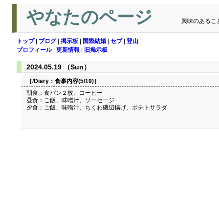
やなたのページ
興味のあるこ
トップ
|
ブログ
|
掲示板
|
国際結婚
|
セブ
|
登山
プロフィール
|
更新情報
|
旧掲示板
2024.05.19 （Sun）
［/Diary：
食事内容(5/19)
］
朝食：食パン２枚、コーヒー
昼食：ご飯、味噌汁、ソーセージ
夕食：ご飯、味噌汁、ちくわ磯辺揚げ、ポテトサラダ