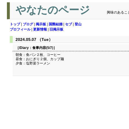
やなたのページ
興味のあるこ
トップ
|
ブログ
|
掲示板
|
国際結婚
|
セブ
|
登山
プロフィール
|
更新情報
|
旧掲示板
2024.05.07 （Tue）
［/Diary：
食事内容(5/7)
］
朝食：食パン２枚、コーヒー
昼食：おにぎり２個、カップ麺
夕食：塩野菜ラーメン