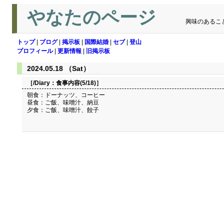
やなたのページ
興味のあるこ
トップ
|
ブログ
|
掲示板
|
国際結婚
|
セブ
|
登山
プロフィール
|
更新情報
|
旧掲示板
2024.05.18 （Sat）
［/Diary：
食事内容(5/18)
］
朝食：ドーナッツ、コーヒー
昼食：ご飯、味噌汁、納豆
夕食：ご飯、味噌汁、餃子