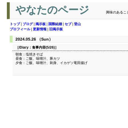
やなたのページ
興味のあるこ
トップ
|
ブログ
|
掲示板
|
国際結婚
|
セブ
|
登山
プロフィール
|
更新情報
|
旧掲示板
2024.05.26 （Sun）
［/Diary：
食事内容(5/26)
］
朝食：塩焼きそば
昼食：ご飯、味噌汁、豚カツ
夕食：ご飯、味噌汁、刺身、イカゲソ竜田揚げ