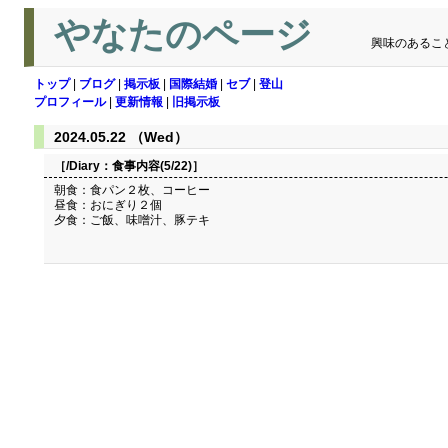
やなたのページ
興味のあるこ
トップ
|
ブログ
|
掲示板
|
国際結婚
|
セブ
|
登山
プロフィール
|
更新情報
|
旧掲示板
2024.05.22 （Wed）
［/Diary：
食事内容(5/22)
］
朝食：食パン２枚、コーヒー
昼食：おにぎり２個
夕食：ご飯、味噌汁、豚テキ