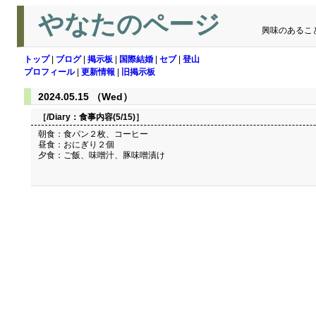
やなたのページ
興味のあるこ
トップ
|
ブログ
|
掲示板
|
国際結婚
|
セブ
|
登山
プロフィール
|
更新情報
|
旧掲示板
2024.05.15 （Wed）
［/Diary：
食事内容(5/15)
］
朝食：食パン２枚、コーヒー
昼食：おにぎり２個
夕食：ご飯、味噌汁、豚味噌漬け