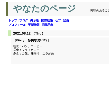
やなたのページ
興味のあるこ
トップ
|
ブログ
|
掲示板
|
国際結婚
|
セブ
|
登山
プロフィール
|
更新情報
|
旧掲示板
2021.08.12 （Thu）
［/Diary：
食事内容(8/12)
］
朝食：パン、コーヒー
昼食：フライカレー
夕食：ご飯、味噌汁、ニラ炒め