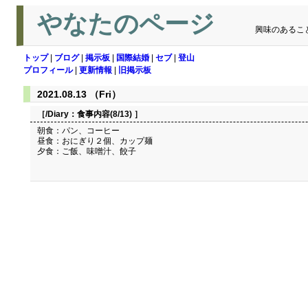
やなたのページ
興味のあるこ
トップ
|
ブログ
|
掲示板
|
国際結婚
|
セブ
|
登山
プロフィール
|
更新情報
|
旧掲示板
2021.08.13 （Fri）
［/Diary：
食事内容(8/13)
］
朝食：パン、コーヒー
昼食：おにぎり２個、カップ麺
夕食：ご飯、味噌汁、餃子