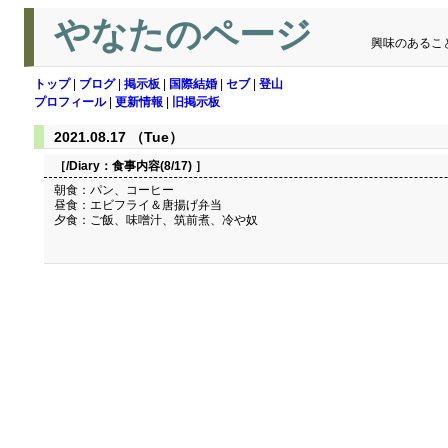
やなたのページ
興味のあるこ
トップ
|
ブログ
|
掲示板
|
国際結婚
|
セブ
|
登山
プロフィール
|
更新情報
|
旧掲示板
2021.08.17 （Tue）
［/Diary：
食事内容(8/17)
］
朝食：パン、コーヒー
昼食：エビフライ＆唐揚げ弁当
夕食：ご飯、味噌汁、筑前煮、冷や奴