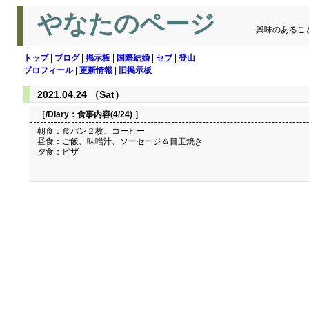
やなたのページ
興味のあるこ
トップ
|
ブログ
|
掲示板
|
国際結婚
|
セブ
|
登山
プロフィール
|
更新情報
|
旧掲示板
2021.04.24 （Sat）
［/Diary：
食事内容(4/24)
］
朝食：食パン２枚、コーヒー
昼食：ご飯、味噌汁、ソーセージ＆目玉焼き
夕食：ビザ