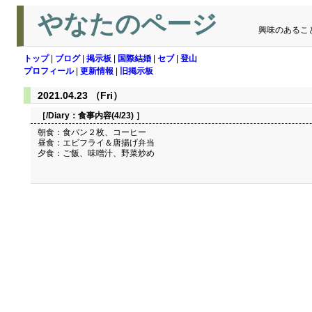
やなたのページ
興味のあるこ
トップ
|
ブログ
|
掲示板
|
国際結婚
|
セブ
|
登山
プロフィール
|
更新情報
|
旧掲示板
2021.04.23 （Fri）
［/Diary：
食事内容(4/23)
］
朝食：食パン２枚、コーヒー
昼食：エビフライ＆唐揚げ弁当
夕食：ご飯、味噌汁、野菜炒め