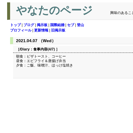
やなたのページ
興味のあるこ
トップ
|
ブログ
|
掲示板
|
国際結婚
|
セブ
|
登山
プロフィール
|
更新情報
|
旧掲示板
2021.04.07 （Wed）
［/Diary：
食事内容(4/7)
］
朝食：ピザトースト、コーヒー
昼食：エビフライ＆唐揚げ弁当
夕食：ご飯、味噌汁、ほっけ塩焼き